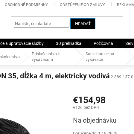
OBCHODNÉ PODMIENKY
ODSTÚPENIE OD ZMLUVY
REKLAMA
HĽADAŤ
ace a upratovacie služby
3D prehliadka
Požičovňa
Serv
Príslušenstvo k
Sacie hadice na
íslušenstvo
vysávačom
vysávače
DN 35, dĺžka 4 m, elektricky vodivá
2.889-137.0
€154,98
€126 bez DPH
Jednotková
Na objednávku
cena:
Doručíme do:
12.8.2026