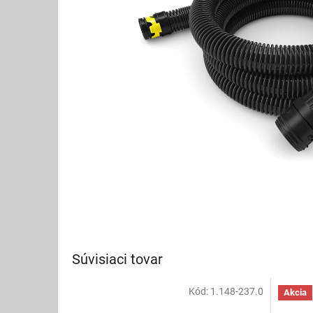
Súvisiaci tovar
Kód:
1.148-237.0
Akcia