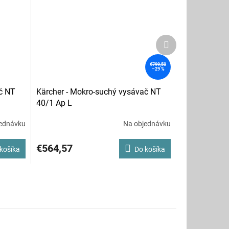
Ďalší
produkt
€799,50
–29 %
č NT
Kärcher - Mokro-suchý vysávač NT
40/1 Ap L
ednávku
Na objednávku
€564,57
košíka
Do košíka