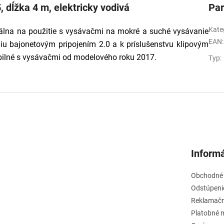
, dĺžka 4 m, elektricky vodivá
Pa
Kate
deálna na použitie s vysávačmi na mokré a suché vysávanie
EAN
:
niu bajonetovým pripojením 2.0 a k príslušenstvu klipovým
ibilné s vysávačmi od modelového roku 2017.
Typ
:
Informá
Obchodné
Odstúpeni
Reklamačn
Platobné 