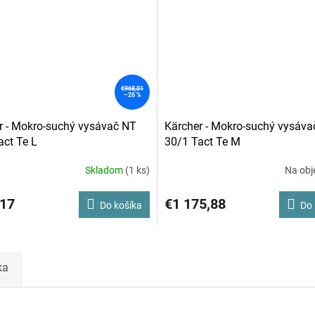
€968,01
–26 %
r - Mokro-suchý vysávač NT
Kärcher - Mokro-suchý vysáva
act Te L
30/1 Tact Te M
Skladom
(1 ks)
Na obj
,17
€1 175,88
Do košíka
Do 
ka