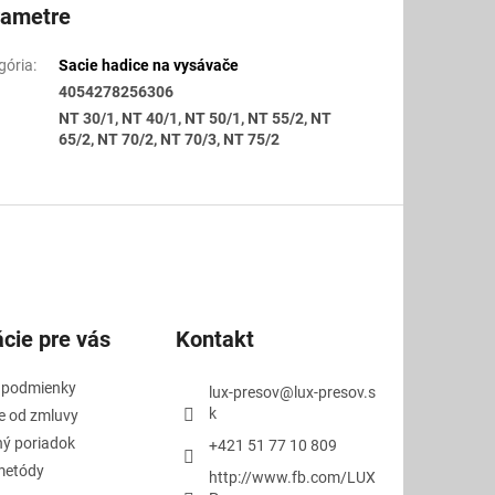
rametre
gória
:
Sacie hadice na vysávače
4054278256306
NT 30/1, NT 40/1, NT 50/1, NT 55/2, NT
65/2, NT 70/2, NT 70/3, NT 75/2
cie pre vás
Kontakt
 podmienky
lux-presov
@
lux-presov.s
k
e od zmluvy
ý poriadok
+421 51 77 10 809
metódy
http://www.fb.com/LUX