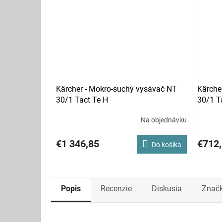
Kärcher - Mokro-suchý vysávač NT
Kärche
30/1 Tact Te H
30/1 T
Na objednávku
€1 346,85
€712
Do košíka
Popis
Recenzie
Diskusia
Znač