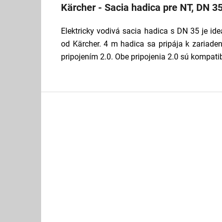
Kärcher - Sacia hadica pre NT, DN 35
Elektricky vodivá sacia hadica s DN 35 je i
od Kärcher. 4 m hadica sa pripája k zariade
pripojením 2.0. Obe pripojenia 2.0 sú kompat
Z
á
p
ä
t
i
e