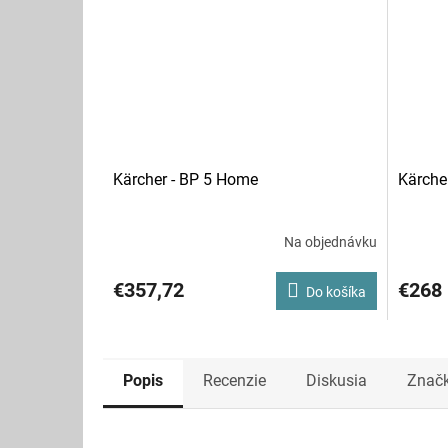
Kärcher - BP 5 Home
Kärche
Na objednávku
€357,72
€268
Do košíka
Popis
Recenzie
Diskusia
Znač