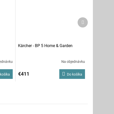
Ďalší
produkt
Kärcher - BP 5 Home & Garden
ednávku
Na objednávku
€411
košíka
Do košíka