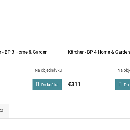
r - BP 3 Home & Garden
Kärcher - BP 4 Home & Garden
Na objednávku
Na obj
€311
Do košíka
Do 
ka