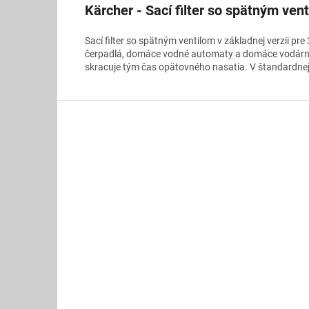
Kärcher - Sací filter so spätným ven
Sací filter so spätným ventilom v základnej verzii pr
čerpadlá, domáce vodné automaty a domáce vodárne
skracuje tým čas opätovného nasatia. V štandardnej
Z
á
p
ä
t
i
e