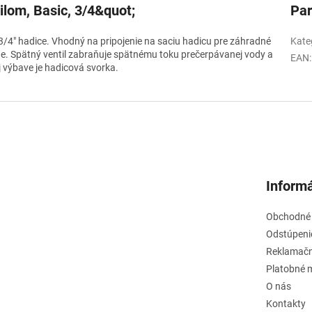
tilom, Basic, 3/4&quot;
Pa
e 3/4" hadice. Vhodný na pripojenie na saciu hadicu pre záhradné
Kate
. Spätný ventil zabraňuje spätnému toku prečerpávanej vody a
EAN
:
 výbave je hadicová svorka.
Informá
Obchodné
Odstúpeni
Reklamačn
Platobné 
O nás
Kontakty