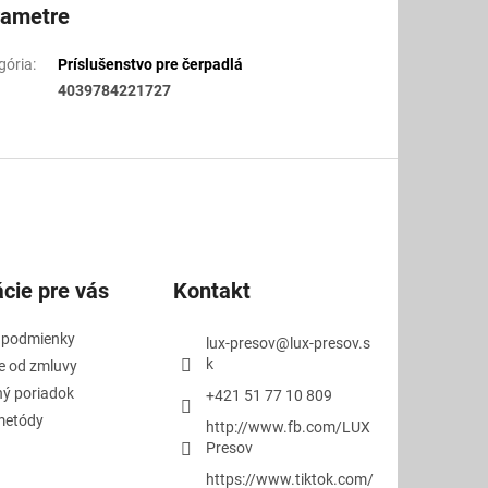
rametre
gória
:
Príslušenstvo pre čerpadlá
4039784221727
cie pre vás
Kontakt
 podmienky
lux-presov
@
lux-presov.s
k
e od zmluvy
ý poriadok
+421 51 77 10 809
metódy
http://www.fb.com/LUX
Presov
https://www.tiktok.com/