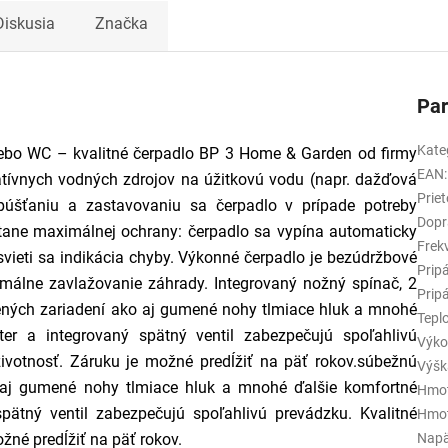
Diskusia
Značka
Pa
Kate
alebo WC – kvalitné čerpadlo BP 3 Home & Garden od firmy
EAN
:
natívnych vodných zdrojov na úžitkovú vodu (napr. dažďová
Prie
púšťaniu a zastavovaniu sa čerpadlo v prípade potreby
Dopr
ane maximálnej ochrany: čerpadlo sa vypína automaticky
Frek
ieti sa indikácia chyby. Výkonné čerpadlo je bezúdržbové
Pripá
málne zavlažovanie záhrady. Integrovaný nožný spínač, 2
Pripá
ených zariadení ako aj gumené nohy tlmiace hluk a mnohé
Tepl
ilter a integrovaný spätný ventil zabezpečujú spoľahlivú
Výko
životnosť. Záruku je možné predĺžiť na päť rokov.súbežnú
Výšk
 aj gumené nohy tlmiace hluk a mnohé ďalšie komfortné
Hmot
 spätný ventil zabezpečujú spoľahlivú prevádzku. Kvalitné
Hmot
žné predĺžiť na päť rokov.
Napä