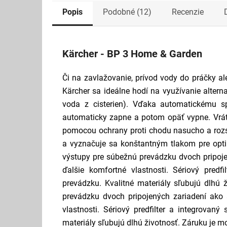
Popis
Podobné (12)
Recenzie
Kärcher - BP 3 Home & Garden
Či na zavlažovanie, prívod vody do práčky 
Kärcher sa ideálne hodí na využívanie alter
voda z cisterien). Vďaka automatickému s
automaticky zapne a potom opäť vypne. Vrát
pomocou ochrany proti chodu nasucho a rozsv
a vyznačuje sa konštantným tlakom pre opti
výstupy pre súbežnú prevádzku dvoch pripoj
ďalšie komfortné vlastnosti. Sériový predf
prevádzku. Kvalitné materiály sľubujú dlhú 
prevádzku dvoch pripojených zariadení ako
vlastnosti. Sériový predfilter a integrovaný
materiály sľubujú dlhú životnosť. Záruku je mo