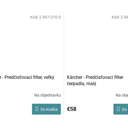
Kód:
2.997-210.0
Kód:
2.9
 - Predčisťovací filter, veľký
Kärcher - Predčisťovací filter
čerpadla, malý
Na objednávku
Na obj
€58
Do košíka
Do 