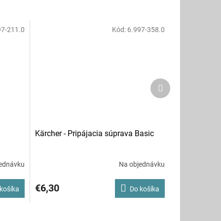
97-211.0
Kód:
6.997-358.0
Ďalší
produkt
Kärcher - Pripájacia súprava Basic
ednávku
Na objednávku
€6,30
košíka
Do košíka