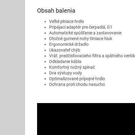
Obsah balenia
Veľké plniace hrdlo
Pripájací adaptér pre čerpadlá, G1
Automatické spúšťanie a zastavovanie
Otočné gumené nohy tlmiace hluk
Ergonomické držadlo
Ukazovateľ chýb
Vrát. predčisťovacieho filtra a spätného ventil
Odkladanie kábla
Komfortný nožný spínač
Dva výstupy vody
Optimalizované prípojné hrdlo
Ochrana proti chodu nasucho