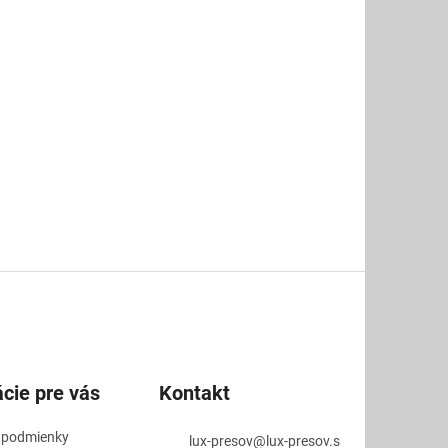
cie pre vás
Kontakt
 podmienky
lux-presov
@
lux-presov.s