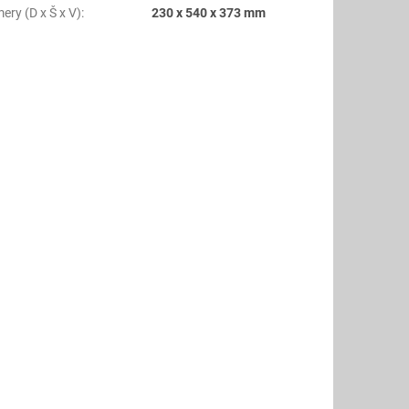
ery (D x Š x V)
:
230 x 540 x 373 mm