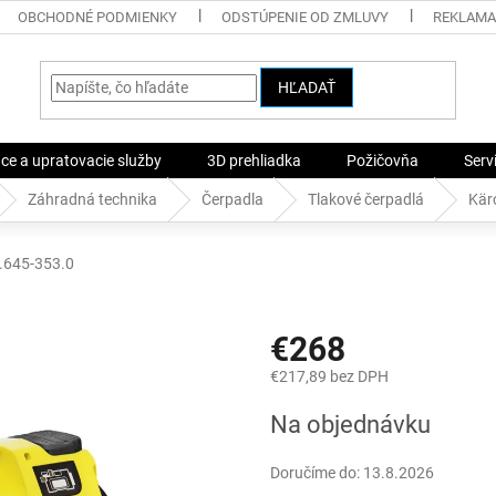
OBCHODNÉ PODMIENKY
ODSTÚPENIE OD ZMLUVY
REKLAMA
HĽADAŤ
ace a upratovacie služby
3D prehliadka
Požičovňa
Serv
Záhradná technika
Čerpadla
Tlakové čerpadlá
Kär
.645-353.0
€268
€217,89 bez DPH
Jednotková
Na objednávku
cena:
Doručíme do:
13.8.2026