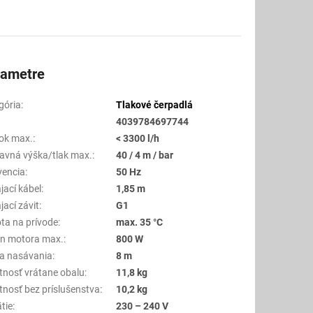
rametre
gória
:
Tlakové čerpadlá
4039784697744
tok max.
:
< 3300 l/h
avná výška/tlak max.
:
40 / 4 m / bar
vencia
:
50 Hz
jací kábel
:
1,85 m
jací závit
:
G1
ota na prívode
:
max. 35 °C
n motora max.
:
800 W
a nasávania
:
8 m
nosť vrátane obalu
:
11,8 kg
nosť bez príslušenstva
:
10,2 kg
tie
:
230 – 240 V