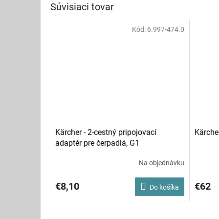
Súvisiaci tovar
Kód:
6.997-474.0
Kärcher - 2-cestný pripojovací
Kärcher
adaptér pre čerpadlá, G1
Na objednávku
€8,10
€62
Do košíka