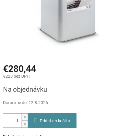
€280,44
€228 bez DPH
Jednotková
Na objednávku
cena:
Doručíme do:
12.8.2026
Pridať do košíka