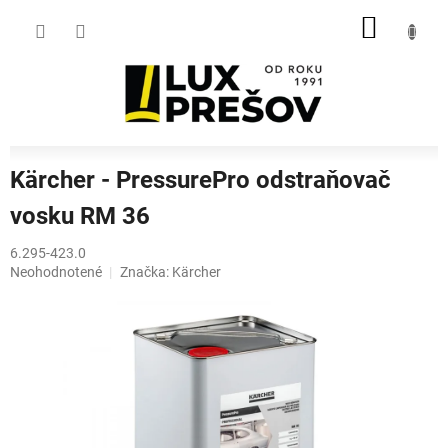
Prejsť
NÁKU
na
obsah
KOŠÍK
Kärcher - PressurePro odstraňovač
vosku RM 36
6.295-423.0
Priemerné
Neohodnotené
Značka:
Kärcher
hodnotenie
produktu
je
0,0
z
5
hviezdičiek.