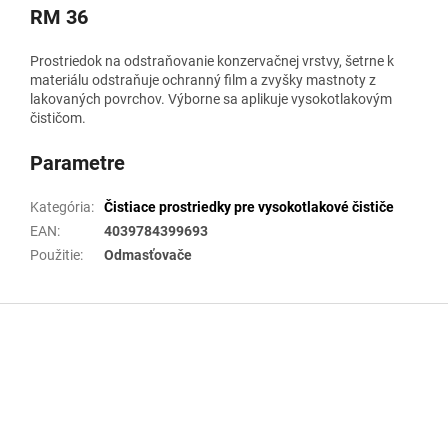
RM 36
Prostriedok na odstraňovanie konzervačnej vrstvy, šetrne k
materiálu odstraňuje ochranný film a zvyšky mastnoty z
lakovaných povrchov. Výborne sa aplikuje vysokotlakovým
čističom.
Parametre
Kategória
:
Čistiace prostriedky pre vysokotlakové čističe
EAN
:
4039784399693
Použitie
:
Odmasťovače
Z
á
p
ä
t
i
e