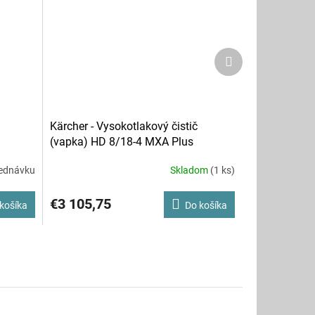
Ďalší
produkt
Kärcher - Vysokotlakový čistič
(vapka) HD 8/18-4 MXA Plus
ednávku
Skladom
(1 ks)
€3 105,75
košíka
Do košíka