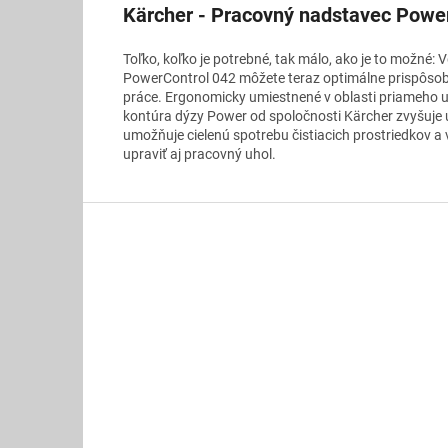
Kärcher - Pracovný nadstavec Powe
Toľko, koľko je potrebné, tak málo, ako je to možné
PowerControl 042 môžete teraz optimálne prispôsobi
práce. Ergonomicky umiestnené v oblasti priameho 
kontúra dýzy Power od spoločnosti Kärcher zvyšuje ú
umožňuje cielenú spotrebu čistiacich prostriedkov 
upraviť aj pracovný uhol.
Z
á
p
ä
t
i
e