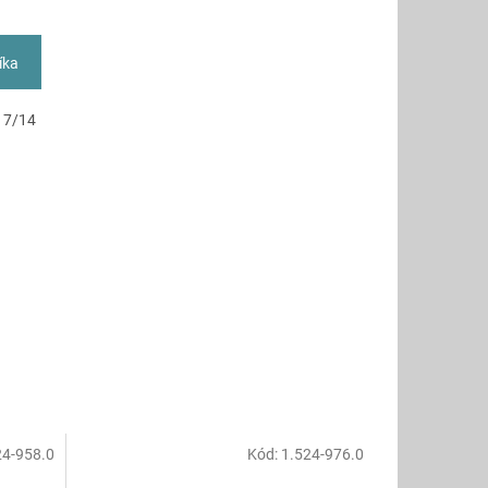
íka
D 7/14
24-958.0
Kód:
1.524-976.0