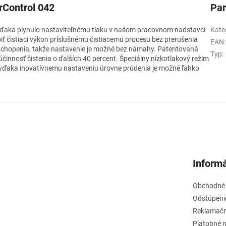
rControl 042
Pa
: Vďaka plynulo nastaviteľnému tlaku v našom pracovnom nadstavci
Kate
ť čistiaci výkon príslušnému čistiacemu procesu bez prerušenia
EAN
:
uchopenia, takže nastavenie je možné bez námahy. Patentovaná
Typ
:
činnosť čistenia o ďalších 40 percent. Špeciálny nízkotlakový režim
a vďaka inovatívnemu nastaveniu úrovne prúdenia je možné ľahko
Informá
Obchodné
Odstúpeni
Reklamačn
Platobné 