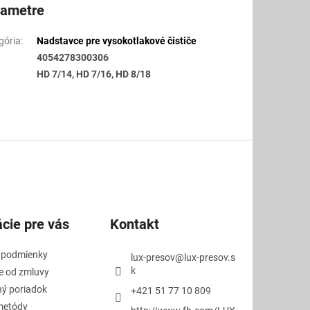
rametre
gória
:
Nadstavce pre vysokotlakové čističe
4054278300306
HD 7/14, HD 7/16, HD 8/18
cie pre vás
Kontakt
 podmienky
lux-presov
@
lux-presov.s
k
e od zmluvy
ý poriadok
+421 51 77 10 809
metódy