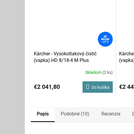
€2
607,60
–21 %
Kärcher - Vysokotlakový čistič
Kärcher
(vapka) HD 8/18-4 M Plus
(vapka
Skladom
(2 ks)
€2 041,80
€2 44
Do košíka
Popis
Podobné (10)
Recenzie