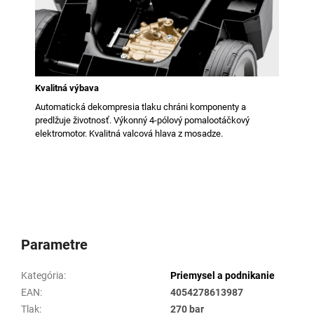
Kvalitná výbava
Automatická dekompresia tlaku chráni komponenty a
predlžuje životnosť. Výkonný 4-pólový pomalootáčkový
elektromotor. Kvalitná valcová hlava z mosadze.
Parametre
Kategória
:
Priemysel a podnikanie
EAN
:
4054278613987
Tlak
:
270 bar