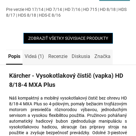
Pre verzie HD 17/14 | HD 7/14 | HD 7/16 | HD 715 | HD 8/18 | HDS
8/17 | HDS 8/18 | HDS-E 8/16
ZOBRAZIŤ VŠETKY SÚVISIACE PRODUKTY
Popis
Videá (1)
Recenzie
Diskusia
Značka
Kärcher - Vysokotlakový čistič (vapka) HD
8/18-4 MXA Plus
Náš kompaktný a mobilný vysokotlakový čistič bez ohrevu HD
8/18-4 MXA Plus so 4-pólovým, pomaly bežiacim trojfázovým
motorom presviedča rôznorodou výbavou, jednoduchým
servisom a vysokou flexibilitou použitia. Pružinovo poháňaný
automatický hadicový bubon zjednodušuje manipuláciu s
vysokotlakovou hadicou, skracuje čas prípravy stroja na
použitie a zvyšuje bezpečnosť prevádzky. Odolné 3-piestové