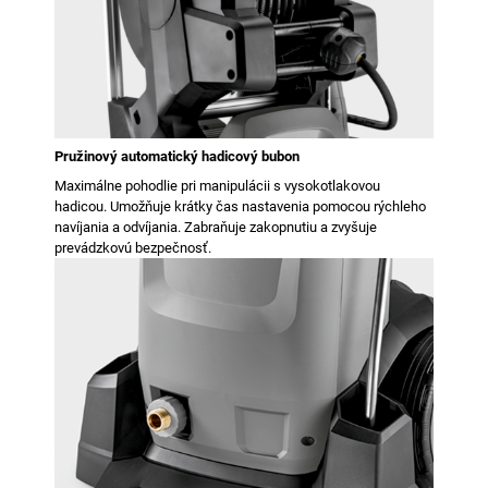
Pružinový automatický hadicový bubon
Maximálne pohodlie pri manipulácii s vysokotlakovou
hadicou. Umožňuje krátky čas nastavenia pomocou rýchleho
navíjania a odvíjania. Zabraňuje zakopnutiu a zvyšuje
prevádzkovú bezpečnosť.