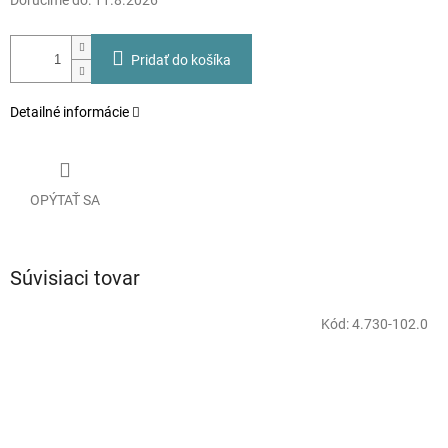
Doručíme do:
11.8.2026
Pridať do košíka
Detailné informácie
OPÝTAŤ SA
Súvisiaci tovar
Kód:
4.730-102.0