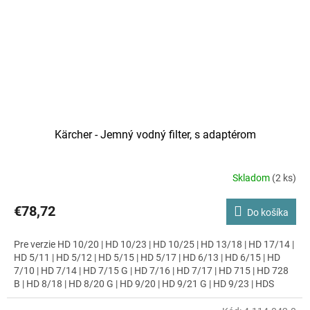
Kärcher - Jemný vodný filter, s adaptérom
Skladom
(2 ks)
€78,72
Do košíka
Pre verzie HD 10/20 | HD 10/23 | HD 10/25 | HD 13/18 | HD 17/14 |
HD 5/11 | HD 5/12 | HD 5/15 | HD 5/17 | HD 6/13 | HD 6/15 | HD
7/10 | HD 7/14 | HD 7/15 G | HD 7/16 | HD 7/17 | HD 715 | HD 728
B | HD 8/18 | HD 8/20 G | HD 9/20 | HD 9/21 G | HD 9/23 | HDS
10/20 | HDS 1000 | HDS 12/18 | HDS 13/20 | HDS 17/20 De Tr1 |
HDS 2000 Super | HDS 5/11 | HDS 5/12 | HDS 5/13 | HDS 5/15 |