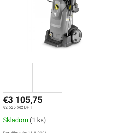
€3 105,75
€2 525 bez DPH
Jednotková
Skladom
(1 ks)
cena: