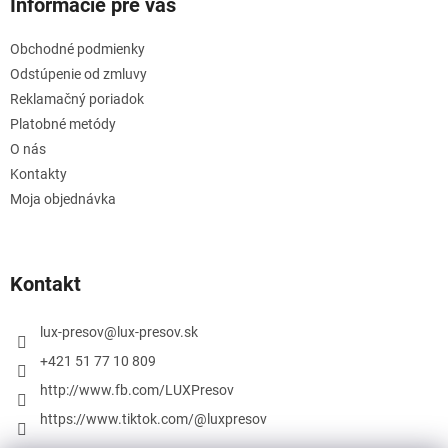
Informácie pre vás
Obchodné podmienky
Odstúpenie od zmluvy
Reklamačný poriadok
Platobné metódy
O nás
Kontakty
Moja objednávka
Kontakt
lux-presov
@
lux-presov.sk
+421 51 77 10 809
http://www.fb.com/LUXPresov
https://www.tiktok.com/@luxpresov