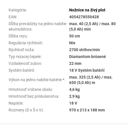
Kategória
:
Nožnice na živý plot
EAN
:
4054278550428
Dĺžka prevádzky na jedno nabitie
max. 40 (2,5 Ah) / max. 80
akumulátora
:
(5,0 Ah) min
Dĺžka rezu
:
50 cm
Regulácia rýchlosti
:
Nie
Rýchlosť noža
:
2700 strihov/min
Typ rezacej čepele
:
Diamantom brúsené
Vzdialenosť zubov
:
22 mm
Systém batérií
:
18 V Systém batérií
max. 325 (2,5 Ah) / max.
Výkon na jedno nabitie batérie *
:
650 (5,0 Ah) m
Hmotnosť vrátane obalu
:
4,6 kg
Hmotnosť bez príslušenstva
:
2,9 kg
Napätie
:
18 V
Rozmery (D x Š x V)
:
970 x 213 x 188 mm
Z