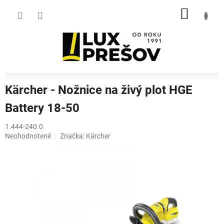
Prejsť
NÁKU
na
obsah
KOŠÍK
Kärcher - Nožnice na živý plot HGE
Battery 18-50
1.444-240.0
Priemerné
Neohodnotené
Značka:
Kärcher
hodnotenie
produktu
je
0,0
z
5
hviezdičiek.