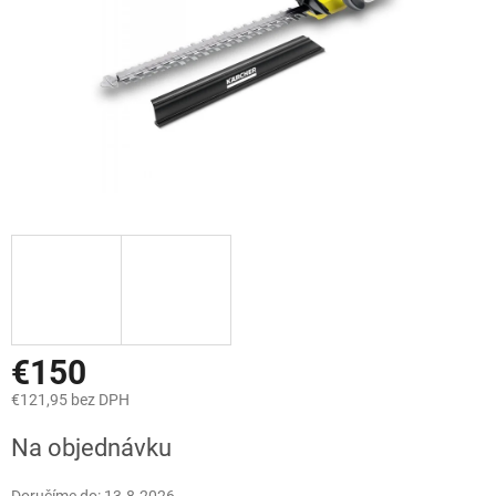
€150
€121,95 bez DPH
Jednotková
Na objednávku
cena: