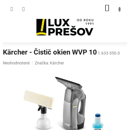
Prejsť
NÁKU
na
obsah
KOŠÍK
Kärcher - Čistič okien WVP 10
1.633-550.0
Priemerné
Neohodnotené
Značka:
Kärcher
hodnotenie
produktu
je
0,0
z
5
hviezdičiek.