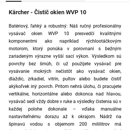
Kärcher - Čistič okien WVP 10
Batériový, ľahký a robustný: Náš ručný profesionálny
vysávač okien WVP 10 presvedčí kvalitnými
komponentmi ako napríklad rýchlootáčkovým
motorom, ktorý ponúka v porovnaní s bežným
zariadeným výrazne vyšší sací výkon. Výsledkom sú
povrchy bez šmúh, či už použijete vysávač pre
vysávanie mokrých nečistôt ako vysávač okien,
dlaždíc, zrkadiel, vitrín, pultov alebo budete čistiť
akýkoľvek iný povrch. Pritom nehrá úlohu, či pracujete
vertikálne, horizontálne alebo dokonca nad hlavou,
vysávač sedí vždy dobre v ruke a výsledky čistenia sú v
každej polohe dokonale – vďaka manuálne
nastaviteľnému dorazu až k okrajom. Nádrž na
špinavú vodou s objemom 200 mililitrov má