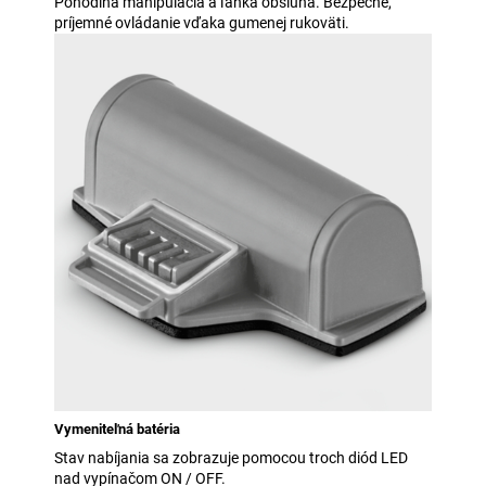
Pohodlná manipulácia a ľahká obsluha. Bezpečné,
príjemné ovládanie vďaka gumenej rukoväti.
Vymeniteľná batéria
Stav nabíjania sa zobrazuje pomocou troch diód LED
nad vypínačom ON / OFF.