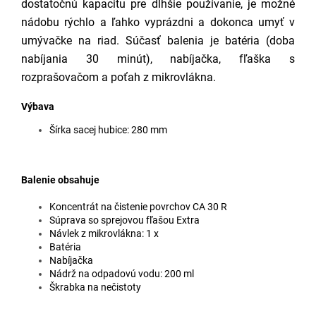
dostatočnú kapacitu pre dlhšie používanie, je možné
nádobu rýchlo a ľahko vyprázdni a dokonca umyť v
umývačke na riad. Súčasť balenia je batéria (doba
nabíjania 30 minút), nabíjačka, fľaška s
rozprašovačom a poťah z mikrovlákna.
Výbava
Šírka sacej hubice: 280 mm
Balenie obsahuje
Koncentrát na čistenie povrchov CA 30 R
Súprava so sprejovou fľašou Extra
Návlek z mikrovlákna: 1 x
Batéria
Nabíjačka
Nádrž na odpadovú vodu: 200 ml
Škrabka na nečistoty