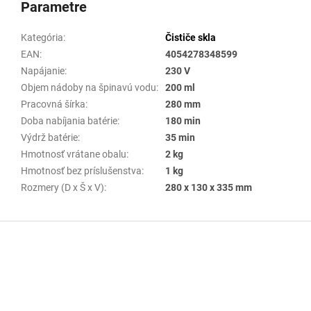
Parametre
Kategória
:
Čističe skla
EAN
:
4054278348599
Napájanie
:
230 V
Objem nádoby na špinavú vodu
:
200 ml
Pracovná šírka
:
280 mm
Doba nabíjania batérie
:
180 min
Výdrž batérie
:
35 min
Hmotnosť vrátane obalu
:
2 kg
Hmotnosť bez príslušenstva
:
1 kg
Rozmery (D x Š x V)
:
280 x 130 x 335 mm
Z
á
p
ä
t
i