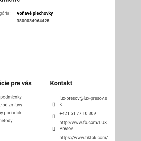
gória
:
Voňavé plechovky
3800034964425
cie pre vás
Kontakt
 podmienky
lux-presov
@
lux-presov.s
k
e od zmluvy
ý poriadok
+421 51 77 10 809
metódy
http://www.fb.com/LUX
Presov
https://www.tiktok.com/