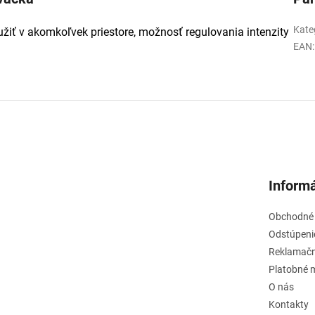
Kate
žiť v akomkoľvek priestore, možnosť regulovania intenzity
EAN
:
Informá
Obchodné
Odstúpeni
Reklamačn
Platobné 
O nás
Kontakty