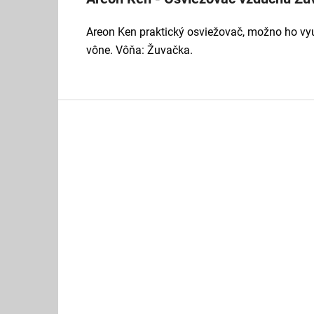
Areon Ken praktický osviežovač, možno ho vyu
vône. Vôňa: Žuvačka.
Z
á
p
ä
t
i
e