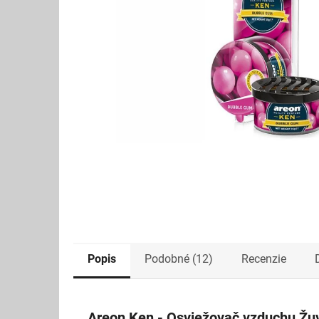
Popis
Podobné (12)
Recenzie
Areon Ken - Osviežovač vzduchu Žu