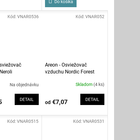
Do košíka
Kód:
VNAR0536
Kód:
VNAR052
Areon - Osviežovač
Osviežovač
vzduchu Nordic Forest
Neroli
Skladom
(4 ks)
Na objednávku
Priemerné
hodnotenie
produktu
DETAIL
DETAIL
€7,07
5
od
je
5,0
z
5
Kód:
VNAR0515
Kód:
VNAR0531
hviezdičiek.