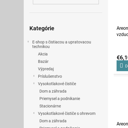
i
p
s
r
p
o
r
d
Preskočiť
o
u
kategórie
Kategórie
Areon
d
k
vzduc
u
t
Cinn
E-shop s čistiacou a upratovacou
k
o
technikou
t
v
Akcia
o
€6,1
Bazár
v
D
Výpredaj
Príslušenstvo
Vysokotlakové čističe
Dom a záhrada
Priemysel a podnikanie
Stacionárne
Vysokotlakové čističe s ohrevom
Dom a záhrada
Areon