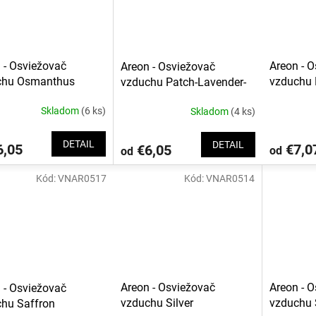
 - Osviežovač
Areon - 
Areon - Osviežovač
chu Osmanthus
vzduchu 
vzduchu Patch-Lavender-
Vanilla
Skladom
(6 ks)
Skladom
(4 ks)
DETAIL
DETAIL
,05
€7,0
€6,05
od
od
Kód:
VNAR0517
Kód:
VNAR0514
Areon - Osviežovač
Areon - 
 - Osviežovač
vzduchu Silver
vzduchu S
hu Saffron