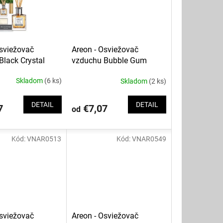
Osviežovač
Areon - Osviežovač
Black Crystal
vzduchu Bubble Gum
Skladom
(6 ks)
Skladom
(2 ks)
DETAIL
DETAIL
7
€7,07
od
Kód:
VNAR0513
Kód:
VNAR0549
Osviežovač
Areon - Osviežovač