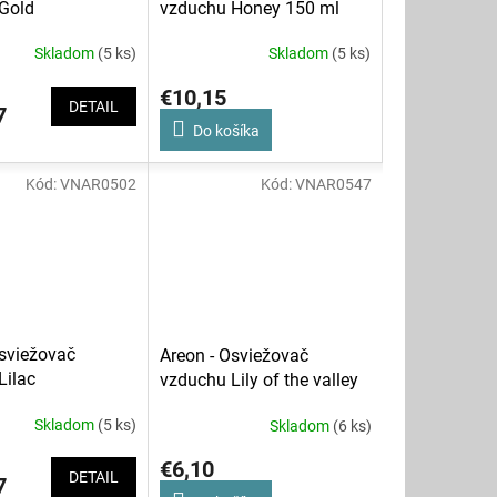
Gold
vzduchu Honey 150 ml
Skladom
(5 ks)
Skladom
(5 ks)
€10,15
DETAIL
7
Do košíka
Kód:
VNAR0502
Kód:
VNAR0547
Osviežovač
Areon - Osviežovač
Lilac
vzduchu Lily of the valley
50 ml
Skladom
(5 ks)
Skladom
(6 ks)
€6,10
DETAIL
7