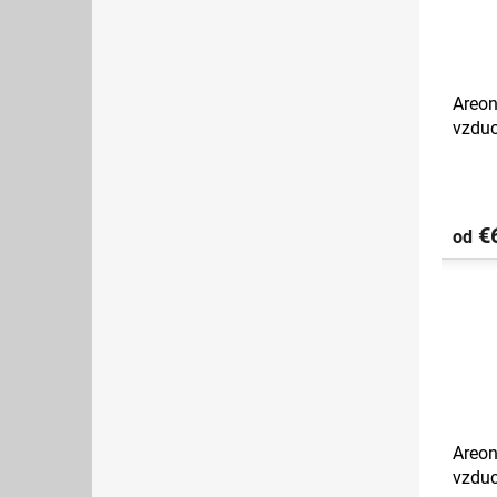
Areon
vzdu
€6
od
Areon
vzduc