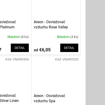
Osviežovač
Areon - Osviežovač
Platinum
vzduchu Rose Valley
Skladom
(8 ks)
Skladom
(4 ks)
DETAIL
DETAIL
7
€6,05
od
Kód:
VNAR0504
Kód:
VNAR0530
Osviežovač
Areon - Osviežovač
ilver Linen
vzduchu Spa