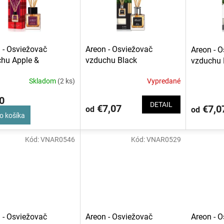
 - Osviežovač
Areon - Osviežovač
Areon - 
hu Apple &
vzduchu Black
vzduchu 
amon 50 ml
Skladom
(2 ks)
Vypredané
0
DETAIL
€7,07
€7,0
od
od
o košíka
Kód:
VNAR0546
Kód:
VNAR0529
 - Osviežovač
Areon - 
Areon - Osviežovač