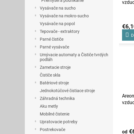
Priemysel a podnikanie
vzduc
Vysávače na sucho
ml
Vysávače na mokro-sucho
Vysávače na popol
€6,1
Tepovače - extraktory
D
Parné čističe
Parné vysávače
Umývacie automaty a Čističe tvrdých
podláh
Zametacie stroje
Čističe skla
Batériové stroje
Jednokotúčové čistiace stroje
Areon
Záhradná technika
vzdu
Aku metly
Mobilné čistenie
Upratovacie potreby
Postrekovače
€6
od