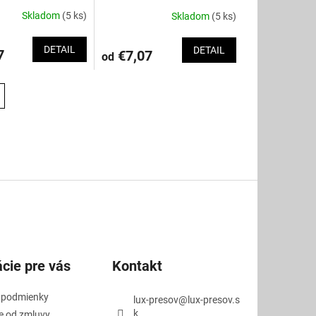
Skladom
(5 ks)
Skladom
(5 ks)
DETAIL
DETAIL
7
€7,07
od
cie pre vás
Kontakt
 podmienky
lux-presov
@
lux-presov.s
k
e od zmluvy