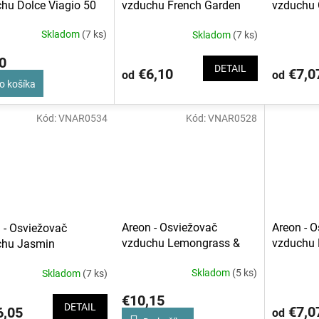
hu Dolce Viagio 50
vzduchu 
vzduchu French Garden
Skladom
(7 ks)
Skladom
(7 ks)
0
DETAIL
€7,0
€6,10
od
od
o košíka
Kód:
VNAR0534
Kód:
VNAR0528
Areon - Osviežovač
Areon - 
 - Osviežovač
vzduchu Lemongrass &
vzduchu 
chu Jasmin
Lavender Oil 150 ml
Skladom
(5 ks)
Skladom
(7 ks)
€10,15
DETAIL
€7,0
,05
od