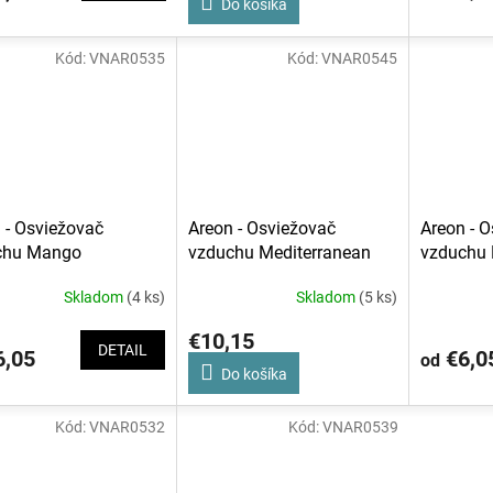
Do košíka
Kód:
VNAR0535
Kód:
VNAR0545
 - Osviežovač
Areon - Osviežovač
Areon - 
chu Mango
vzduchu Mediterranean
vzduchu 
Forest & Lavender Oil 150
Skladom
(4 ks)
Skladom
(5 ks)
ml
€10,15
DETAIL
,05
€6,0
od
Do košíka
Kód:
VNAR0532
Kód:
VNAR0539