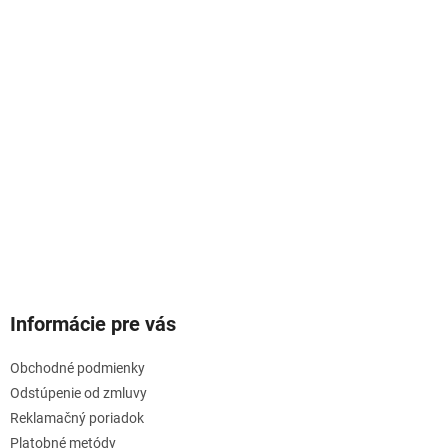
k
y
v
ý
p
i
s
u
Informácie pre vás
Obchodné podmienky
Odstúpenie od zmluvy
Reklamačný poriadok
Platobné metódy