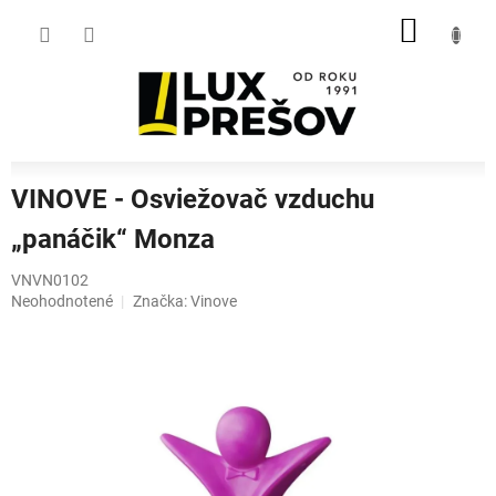
Prejsť
NÁKU
na
obsah
KOŠÍK
VINOVE - Osviežovač vzduchu
„panáčik“ Monza
VNVN0102
Priemerné
Neohodnotené
Značka:
Vinove
hodnotenie
produktu
je
0,0
z
5
hviezdičiek.