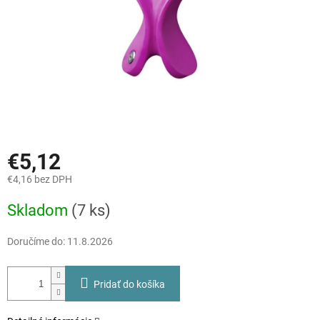
€5,12
€4,16 bez DPH
Jednotková
Skladom
(7 ks)
cena:
Doručíme do:
11.8.2026
Pridať do košíka