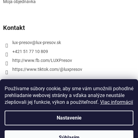
Moja objednávka
Kontakt
lux-presov
@
lux-presov.sk
+421 51 77 10 809
http://www.fb.com/LUXPresov
https://www.tiktok.com/@luxpresov
Používame súbory cookie, aby sme vám umožnili pohodlné
prehliadanie webovej stránky a vďaka analýze neustále
zlepšovali jej funkcie, výkon a použiteľnosť.
Viac informácií
Nastavenie
Vytvoril Shoptet
Súhlasím
Copyright 2026
lux-presov.sk
. Všetky práva vyhradené.