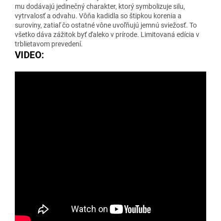
mu dodávajú jedinečný charakter, ktorý symbolizuje silu,
vytrvalosť a odvahu. Vôňa kadidla so štipkou korenia a
suroviny, zatiaľ čo ostatné vône uvoľňujú jemnú sviežosť. To
všetko dáva zážitok byť ďaleko v prírode. Limitovaná edícia v
trblietavom prevedení.
VIDEO: