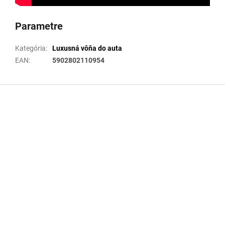
Parametre
Kategória
:
Luxusná vôňa do auta
EAN
:
5902802110954
Z
á
p
ä
t
i
e