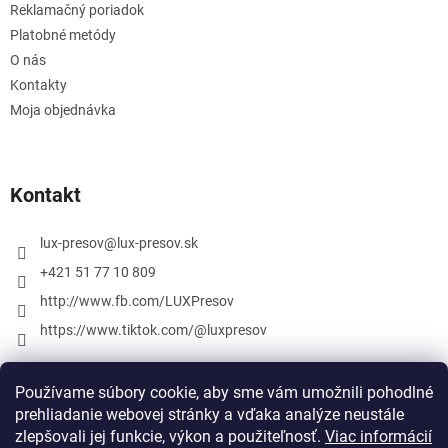
Reklamačný poriadok
Platobné metódy
O nás
Kontakty
Moja objednávka
Kontakt
lux-presov
@
lux-presov.sk
+421 51 77 10 809
http://www.fb.com/LUXPresov
https://www.tiktok.com/@luxpresov
Používame súbory cookie, aby sme vám umožnili pohodlné
prehliadanie webovej stránky a vďaka analýze neustále
zlepšovali jej funkcie, výkon a použiteľnosť.
Viac informácií