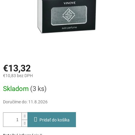
€13,32
€10,83 bez DPH
Jednotková
Skladom
(3 ks)
cena:
Doručíme do:
11.8.2026
Pridať do košíka