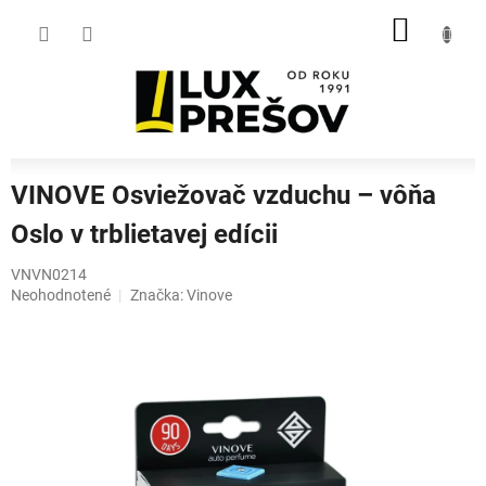
Prejsť
NÁKU
na
obsah
KOŠÍK
VINOVE Osviežovač vzduchu – vôňa
Oslo v trblietavej edícii
VNVN0214
Priemerné
Neohodnotené
Značka:
Vinove
hodnotenie
produktu
je
0,0
z
5
hviezdičiek.