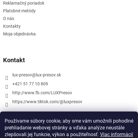
Reklamačný poriadok
Platobné metódy
O nás
Kontakty
Moja objednávka
Kontakt
lux-presov
@
lux-presov.sk
+421 51 77 10 809
http://www.fb.com/LUXPresov
https://www.tiktok.com/@luxpresov
Používame súbory cookie, aby sme vám umožnili pohodlné
prehliadanie webovej stránky a vďaka analýze neustále
zlepšovali jej funkcie, výkon a použiteľnosť.
Viac informácií