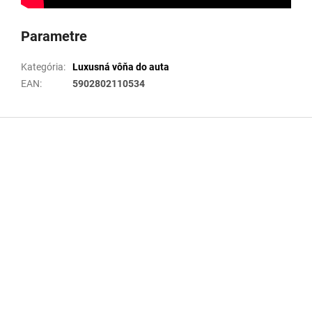
Parametre
Kategória
:
Luxusná vôňa do auta
EAN
:
5902802110534
Z
á
p
ä
t
i
e