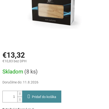
€13,32
€10,83 bez DPH
Jednotková
Skladom
(8 ks)
cena:
Doručíme do:
11.8.2026
Pridať do košíka