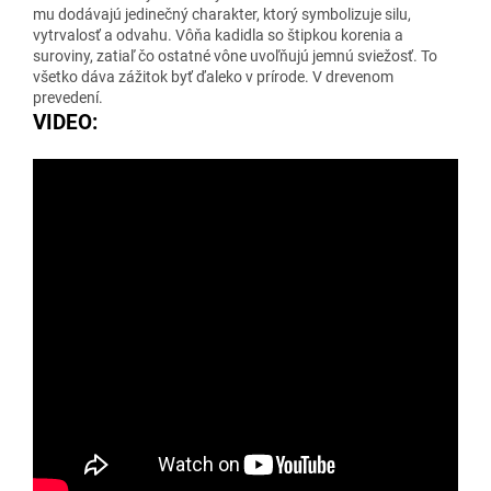
mu dodávajú jedinečný charakter, ktorý symbolizuje silu,
vytrvalosť a odvahu. Vôňa kadidla so štipkou korenia a
suroviny, zatiaľ čo ostatné vône uvoľňujú jemnú sviežosť. To
všetko dáva zážitok byť ďaleko v prírode. V drevenom
prevedení.
VIDEO: