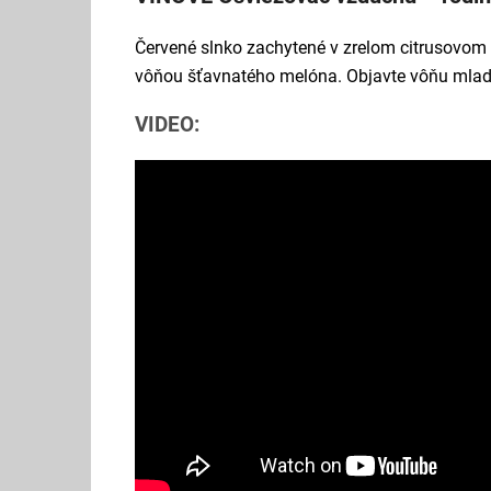
Červené slnko zachytené v zrelom citrusovom 
vôňou šťavnatého melóna. Objavte vôňu mladost
VIDEO: