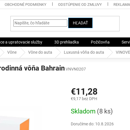
OBCHODNÉ PODMIENKY
ODSTÚPENIE OD ZMLUVY
REKLAMA
HĽADAŤ
ace a upratovacie služby
3D prehliadka
Požičovňa
Serv
Vône
Vône do auta
Luxusná vôňa do auta
VINOVE 
odinná vôňa Bahrain
VNVN0207
€11,28
€9,17 bez DPH
Jednotková
Skladom
(8 ks)
cena:
Doručíme do:
10.8.2026