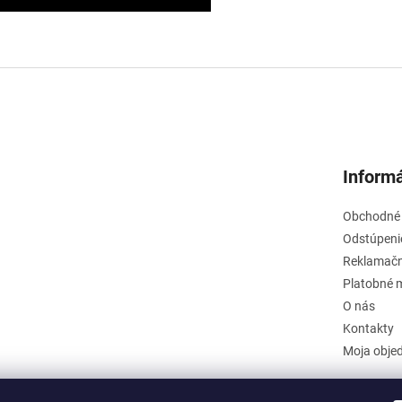
Informá
Obchodné
Odstúpeni
Reklamačn
Platobné 
O nás
Kontakty
Moja obje