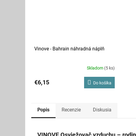
Vinove - Bahrain náhradná náplň
Skladom
(5 ks)
€6,15
Do košíka
Popis
Recenzie
Diskusia
VINOVE Osviežovač vzduchu – rodin