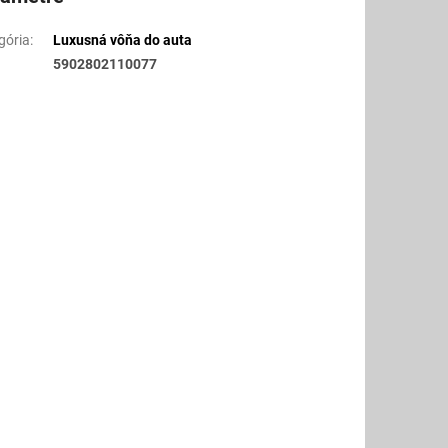
gória
:
Luxusná vôňa do auta
5902802110077