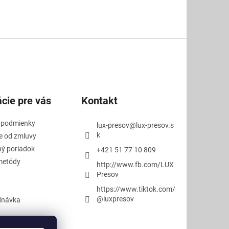
cie pre vás
Kontakt
 podmienky
lux-presov
@
lux-presov.s
k
e od zmluvy
ý poriadok
+421 51 77 10 809
metódy
http://www.fb.com/LUX
Presov
https://www.tiktok.com/
@luxpresov
dnávka