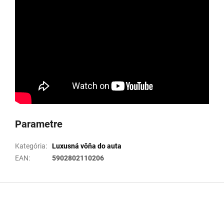
Parametre
Kategória
:
Luxusná vôňa do auta
EAN
:
5902802110206
Z
á
p
ä