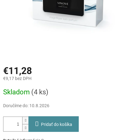
€11,28
€9,17 bez DPH
Jednotková
Skladom
(4 ks)
cena:
Doručíme do:
10.8.2026
Pridať do košíka