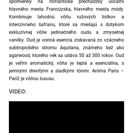
spomienky na romantické prechádzky ulicami
hlavného mesta Francúzska, hlavného mesta módy.
Kombinuje lahodnú vôňu ružových lístkov a
intenzívneho šafranu, ktoré sa miešajú s dotykom
exkluzívnej vôňe jedinečného oudu a zmyselnej
vanilky. Oud je vonná esencia získavaná zo vzácneho
subtropického stromu Aquilaria, známeho tiež ako
agarwood, ktorého vek sa udáva 50 až 300 rokov. Oud
je veľmi aromatický, vôňa je teplá a esenciálna, s
jemnými drevitými a sladkými tónmi. Aróma Paris –
Paríž je vôňou luxusu.
VIDEO: