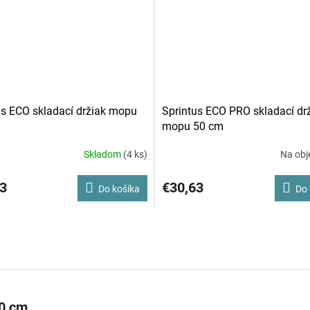
us ECO skladací držiak mopu
Sprintus ECO PRO skladací dr
mopu 50 cm
Skladom
(4 ks)
Na obj
3
€30,63
Do košíka
Do 
50 cm