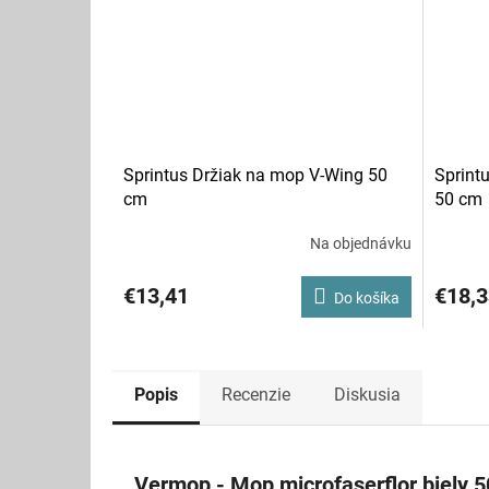
Sprintus Držiak na mop V-Wing 50
Sprint
cm
50 cm
Na objednávku
€13,41
€18,3
Do košíka
Popis
Recenzie
Diskusia
Vermop - Mop microfaserflor biely 