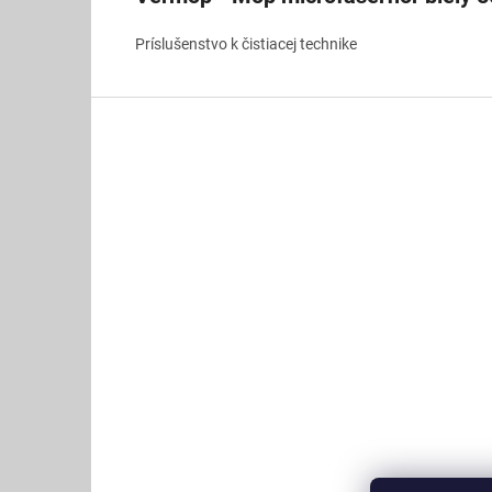
Príslušenstvo k čistiacej technike
Z
á
p
ä
t
i
e