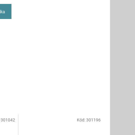
íka
:
301042
Kód:
301196