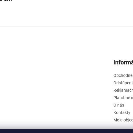
Informá
Obchodné
Odstúpeni
Reklamačn
Platobné 
O nás
Kontakty
Moja obje