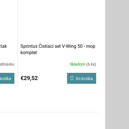
žiak
Sprintus Čistiaci set V-Wing 50 - mop
komplet
ednávku
Skladom
(6 ks)
€29,52
košíka
Do košíka