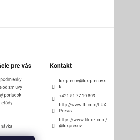
cie pre vás
Kontakt
 podmienky
lux-presov
@
lux-presov.s
k
e od zmluvy
ý poriadok
+421 51 77 10 809
metódy
http://www.fb.com/LUX
Presov
https://www.tiktok.com/
@luxpresov
dnávka