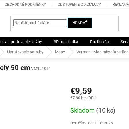
OBCHODNÉ PODMIENKY
ODSTÚPENIE OD ZMLUVY
REKLAMA
HĽADAŤ
ace a upratovacie služby
3D prehliadka
Požičovňa
Serv
Upratovacie potreby
Mopy
Vermop - Mop microfaserflor 
iely 50 cm
VM121061
€9,59
€7,80 bez DPH
Jednotková
Skladom
(10 ks)
cena:
Doručíme do:
11.8.2026