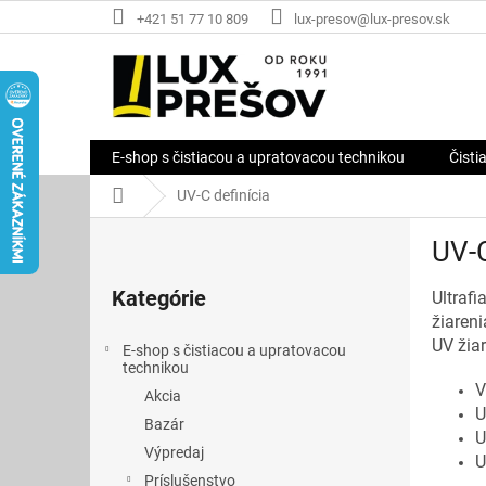
Prejsť
+421 51 77 10 809
lux-presov@lux-presov.sk
na
obsah
E-shop s čistiacou a upratovacou technikou
Čisti
Domov
UV-C definícia
B
UV-C
o
Preskočiť
č
kategórie
Kategórie
Ultrafi
n
žiaren
ý
UV žiar
p
E-shop s čistiacou a upratovacou
a
technikou
V
n
Akcia
U
e
Bazár
U
l
Výpredaj
U
Príslušenstvo