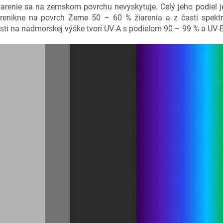
iarenie sa na zemskom povrchu nevyskytuje. Celý jeho podiel j
renikne na povrch Zeme 50 – 60 % žiarenia a z časti spektr
osti na nadmorskej výške tvorí UV-A s podielom 90 – 99 % a UV-B