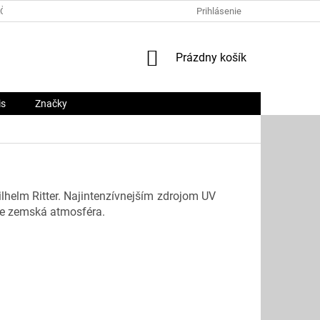
ČNÝ PORIADOK
PLATOBNÉ METÓDY
Prihlásenie
O NÁS
KONTAKTY
NÁKUPNÝ
Prázdny košík
KOŠÍK
is
Značky
ilhelm Ritter. Najintenzívnejším zdrojom UV
uje zemská atmosféra.