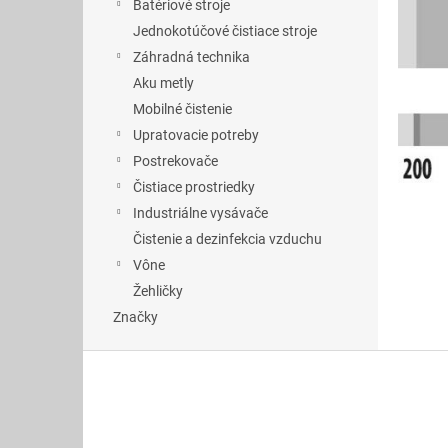
Batériové stroje
Jednokotúčové čistiace stroje
Záhradná technika
Aku metly
Mobilné čistenie
Upratovacie potreby
Postrekovače
Čistiace prostriedky
Industriálne vysávače
Čistenie a dezinfekcia vzduchu
Vône
Žehličky
Značky
Z
á
p
ä