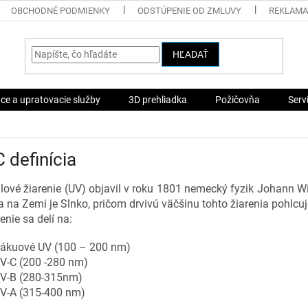
OBCHODNÉ PODMIENKY
ODSTÚPENIE OD ZMLUVY
REKLAMA
HĽADAŤ
ace a upratovacie služby
3D prehliadka
Požičovňa
Serv
 definícia
alové žiarenie (UV) objavil v roku 1801 nemecký fyzik Johann W
ia na Zemi je Slnko, pričom drvivú väčšinu tohto žiarenia pohlc
enie sa delí na:
ákuové UV (100 – 200 nm)
V-C (200 -280 nm)
V-B (280-315nm)
V-A (315-400 nm)