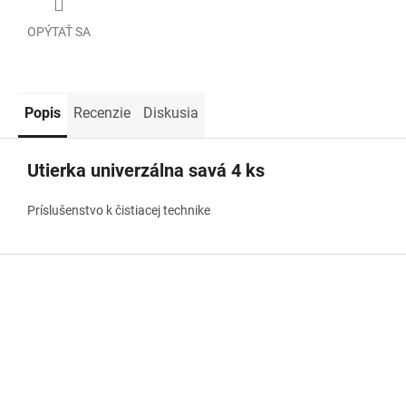
OPÝTAŤ SA
Popis
Recenzie
Diskusia
Utierka univerzálna savá 4 ks
Príslušenstvo k čistiacej technike
Z
á
p
ä
t
i
e