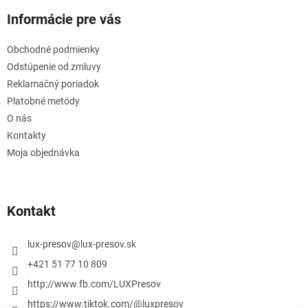
Informácie pre vás
Obchodné podmienky
Odstúpenie od zmluvy
Reklamačný poriadok
Platobné metódy
O nás
Kontakty
Moja objednávka
Kontakt
lux-presov
@
lux-presov.sk
+421 51 77 10 809
http://www.fb.com/LUXPresov
https://www.tiktok.com/@luxpresov