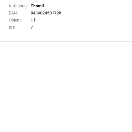
Kategória
:
Thomil
EAN
:
8436024501728
Objem
:
1 l
pH
:
7
Z
á
p
ä
t
i
e