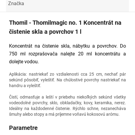
Značka
Thomil - Thomilmagic no. 1 Koncentrát na
čistenie skla a povrchov 1 l
Koncentrát na čistenie skla, nábytku a povrchov. Do
750 ml rozprašovača nalejte 20 ml koncentrátu a
dolejte vodou.
Aplikácia: nastriekať zo vzdialenosti cca 25 cm, nechať pár
sekúnd pôsobiť, vyleštiť. Na chúlostivé povrchy nastriekať na
handru a vyleštiť.
Čistí, odmasťuje a leští v priebehu niekoľkých sekúnd všetky
vodeodolné povrchy, sklo, obkladačky, kovy, keramika, nerez.
Ideálny na každodenné čistenie. Rýchlo schne, nezanecháva
šmuhy alebo stopy a má príjemne voňavú kokosovú arómu.
Parametre