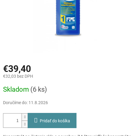
€39,40
€32,03 bez DPH
Jednotková
Skladom
(6 ks)
cena:
Doručíme do:
11.8.2026
Pridať do košíka