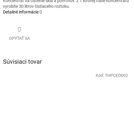
Koncentrát na čistenie skla a povrchov. Z 1 litrovej fľaše koncentrátu
vyrobíte 30 litrov čistiaceho roztoku.
Detailné informácie
OPÝTAŤ SA
Súvisiaci tovar
Kód:
THPCED002