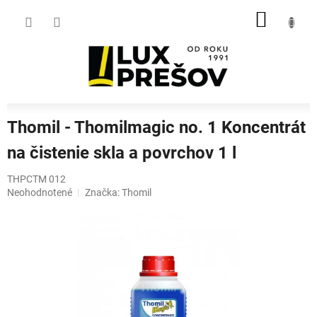
Prejsť
NÁKU
na
obsah
KOŠÍK
Thomil - Thomilmagic no. 1 Koncentrát
na čistenie skla a povrchov 1 l
THPCTM 012
Priemerné
Neohodnotené
Značka:
Thomil
hodnotenie
produktu
je
0,0
z
5
hviezdičiek.