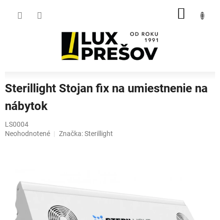
Prejsť
NÁKU
na
obsah
KOŠÍK
Sterillight Stojan fix na umiestnenie na
nábytok
LS0004
Priemerné
Neohodnotené
Značka:
Sterillight
hodnotenie
produktu
je
0,0
z
5
hviezdičiek.