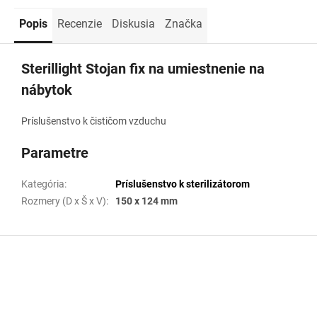
Popis
Recenzie
Diskusia
Značka
Sterillight Stojan fix na umiestnenie na
nábytok
Príslušenstvo k čističom vzduchu
Parametre
Kategória
:
Príslušenstvo k sterilizátorom
Rozmery (D x Š x V)
:
150 x 124 mm
Z
á
p
ä
t