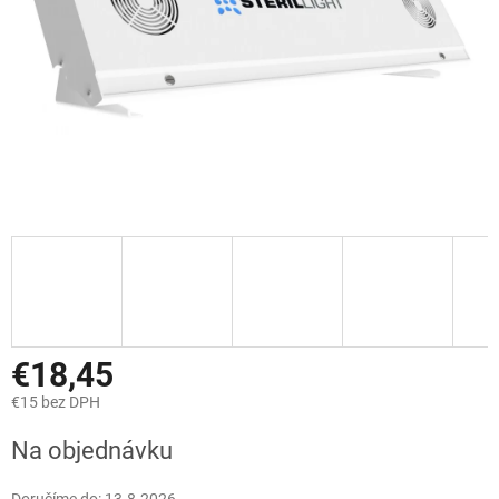
€18,45
€15 bez DPH
Jednotková
Na objednávku
cena: