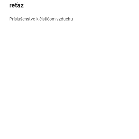
reťaz
Príslušenstvo k čističom vzduchu
Z
á
p
ä
t
i
e