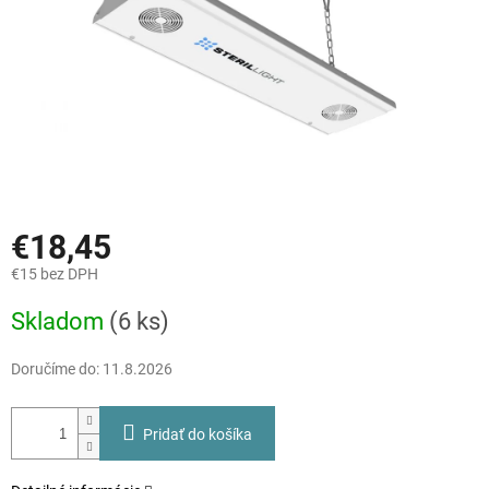
€18,45
€15 bez DPH
Jednotková
Skladom
(6 ks)
cena:
Doručíme do:
11.8.2026
Pridať do košíka