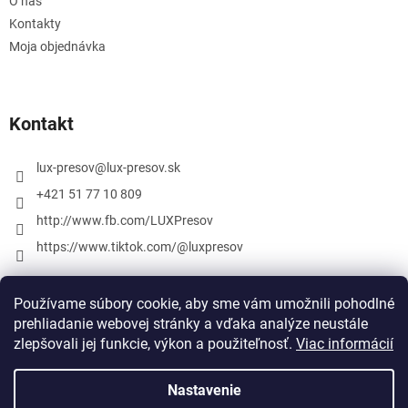
O nás
Kontakty
Moja objednávka
Kontakt
lux-presov
@
lux-presov.sk
+421 51 77 10 809
http://www.fb.com/LUXPresov
https://www.tiktok.com/@luxpresov
Používame súbory cookie, aby sme vám umožnili pohodlné
prehliadanie webovej stránky a vďaka analýze neustále
zlepšovali jej funkcie, výkon a použiteľnosť.
Viac informácií
Nastavenie
Vytvoril Shoptet