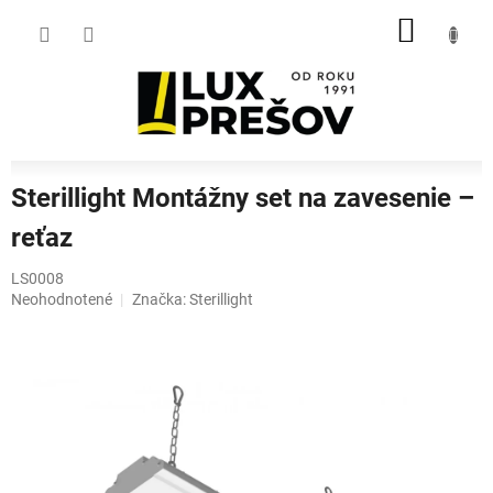
Prejsť
NÁKU
na
obsah
KOŠÍK
Sterillight Montážny set na zavesenie –
reťaz
LS0008
Priemerné
Neohodnotené
Značka:
Sterillight
hodnotenie
produktu
je
0,0
z
5
hviezdičiek.