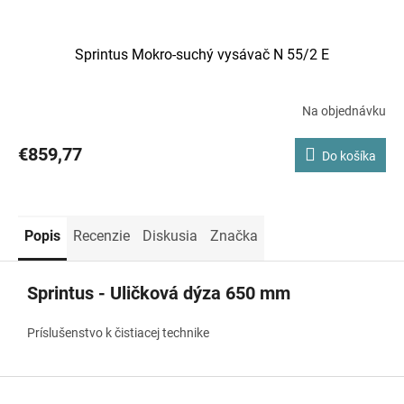
Sprintus Mokro-suchý vysávač N 55/2 E
Na objednávku
€859,77
Do košíka
Popis
Recenzie
Diskusia
Značka
Sprintus - Uličková dýza 650 mm
Príslušenstvo k čistiacej technike
Z