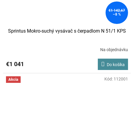
€1 142,67
–8 %
Sprintus Mokro-suchý vysávač s čerpadlom N 51/1 KPS
Na objednávku
€1 041
Do košíka
Kód:
112001
Akcia