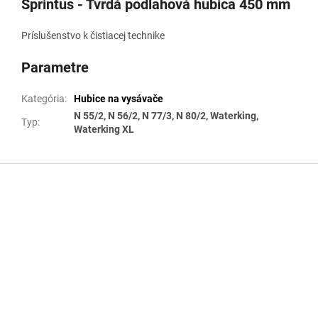
Sprintus - Tvrdá podlahová hubica 450 mm
Príslušenstvo k čistiacej technike
Parametre
Kategória
:
Hubice na vysávače
N 55/2, N 56/2, N 77/3, N 80/2, Waterking,
Typ
:
Waterking XL
Z
á
p
ä
t
i
e