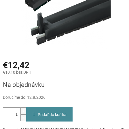
€12,42
€10,10 bez DPH
Jednotková
Na objednávku
cena:
Doručíme do:
12.8.2026
Pridať do košíka