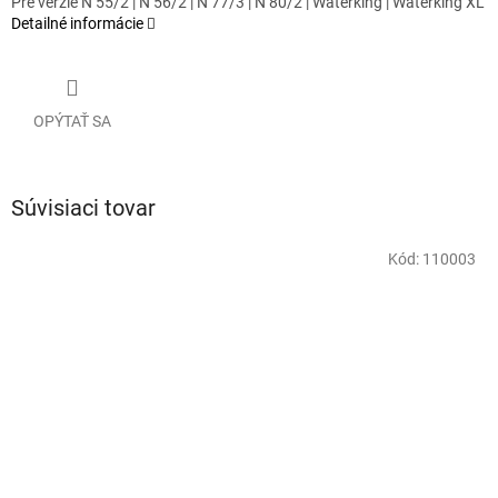
Pre verzie N 55/2 | N 56/2 | N 77/3 | N 80/2 | Waterking | Waterking XL
Detailné informácie
OPÝTAŤ SA
Súvisiaci tovar
Kód:
110003