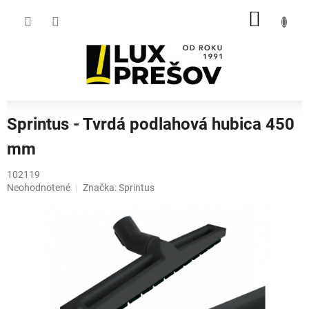
Prejsť
NÁKU
na
obsah
KOŠÍK
Sprintus - Tvrdá podlahová hubica 450
mm
102119
Priemerné
Neohodnotené
Značka:
Sprintus
hodnotenie
produktu
je
0,0
z
5
hviezdičiek.