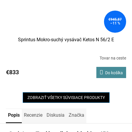
€945,87
–11 %
Sprintus Mokro-suchý vysávač Ketos N 56/2 E
Tovar na ceste
€833
Do košíka
ZOBRAZIŤ VŠETKY SÚVISIACE PRODUKTY
Popis
Recenzie
Diskusia
Značka