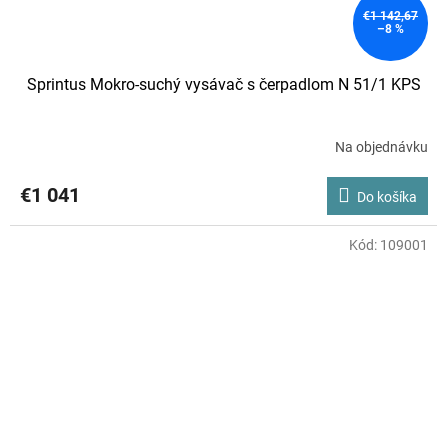
€1 142,67
–8 %
Sprintus Mokro-suchý vysávač s čerpadlom N 51/1 KPS
Na objednávku
€1 041
Do košíka
Kód:
109001