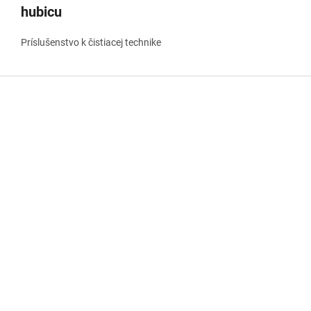
hubicu
Príslušenstvo k čistiacej technike
Z
á
p
ä
t
i
e