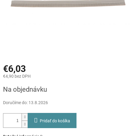
€6,03
€4,90 bez DPH
Jednotková
Na objednávku
cena:
Doručíme do:
13.8.2026
Pridať do košíka