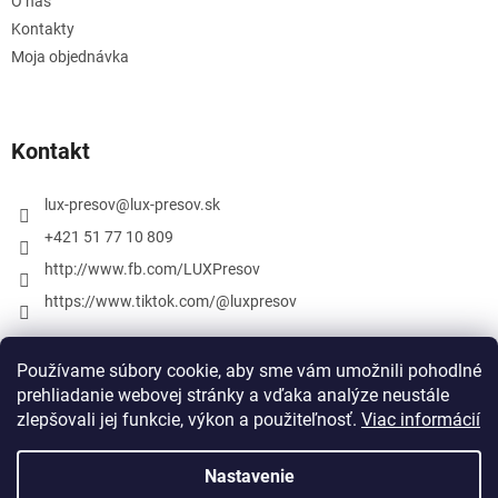
O nás
Kontakty
Moja objednávka
Kontakt
lux-presov
@
lux-presov.sk
+421 51 77 10 809
http://www.fb.com/LUXPresov
https://www.tiktok.com/@luxpresov
Používame súbory cookie, aby sme vám umožnili pohodlné
prehliadanie webovej stránky a vďaka analýze neustále
zlepšovali jej funkcie, výkon a použiteľnosť.
Viac informácií
Nastavenie
Vytvoril Shoptet