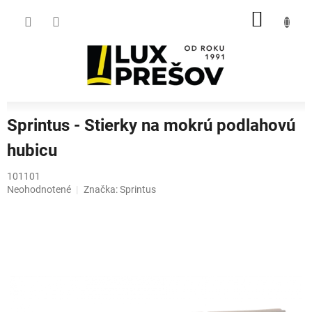
Prejsť
NÁKU
na
obsah
KOŠÍK
Sprintus - Stierky na mokrú podlahovú
hubicu
101101
Priemerné
Neohodnotené
Značka:
Sprintus
hodnotenie
produktu
je
0,0
z
5
hviezdičiek.