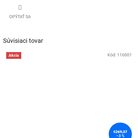
OPÝTAŤ SA
Súvisiaci tovar
Kód:
116001
Akcia
€269,37
–3 %