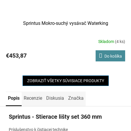
Sprintus Mokro-suchý vysávač Waterking
Skladom
(4 ks)
€453,87
Do košíka
ZOBRAZIŤ VŠETKY SÚVISIACE PRODUKTY
Popis
Recenzie
Diskusia
Značka
Sprintus - Stierace lišty set 360 mm
Príslušenstvo k čistiacej technike