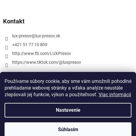
Kontakt
lux-presov
@
lux-presov.sk
+421 51 77 10 809
http://www.fb.com/LUXPresov
https://www.tiktok.com/@luxpresov
Používame súbory cookie, aby sme vám umožnili pohodlné
prehliadanie webovej stránky a vďaka analýze neustále
zlepšovali jej funkcie, výkon a použiteľnosť.
Viac informácií
Nastavenie
Vytvoril Shoptet
Súhlasím
Copyright 2026
lux-presov.sk
. Všetky práva vyhradené.