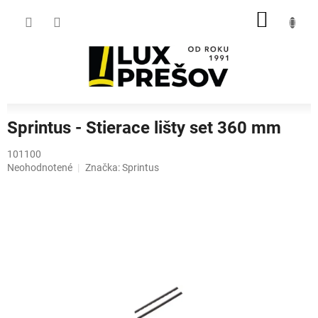
Prejsť
NÁKU
na
obsah
KOŠÍK
Sprintus - Stierace lišty set 360 mm
101100
Priemerné
Neohodnotené
Značka:
Sprintus
hodnotenie
produktu
je
0,0
z
5
hviezdičiek.