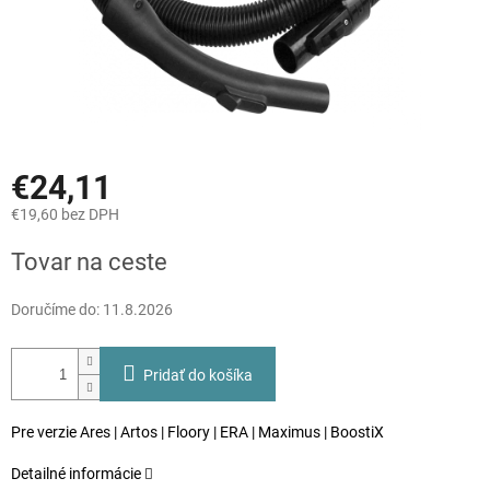
€24,11
€19,60 bez DPH
Jednotková
Tovar na ceste
cena:
Doručíme do:
11.8.2026
Pridať do košíka
Pre verzie Ares | Artos | Floory | ERA | Maximus | BoostiX
Detailné informácie