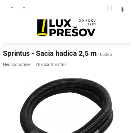
Prejsť
NÁKU
na
obsah
KOŠÍK
Sprintus - Sacia hadica 2,5 m
106025
Priemerné
Neohodnotené
Značka:
Sprintus
hodnotenie
produktu
je
0,0
z
5
hviezdičiek.