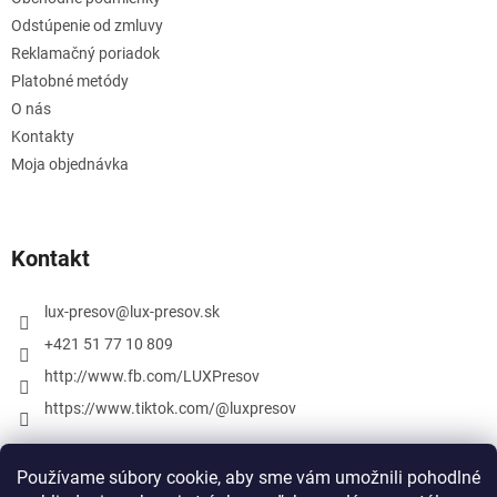
Odstúpenie od zmluvy
Reklamačný poriadok
Platobné metódy
O nás
Kontakty
Moja objednávka
Kontakt
lux-presov
@
lux-presov.sk
+421 51 77 10 809
http://www.fb.com/LUXPresov
https://www.tiktok.com/@luxpresov
Používame súbory cookie, aby sme vám umožnili pohodlné