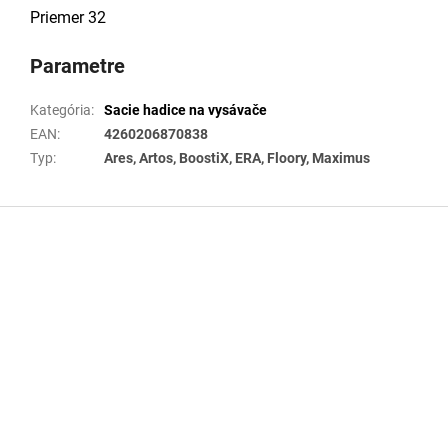
Priemer 32
Parametre
Kategória
:
Sacie hadice na vysávače
EAN
:
4260206870838
Typ
:
Ares, Artos, BoostiX, ERA, Floory, Maximus
Z
á
p
ä
t
i
e