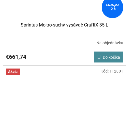
€675,27
–2 %
Sprintus Mokro-suchý vysávač CraftiX 35 L
Na objednávku
€661,74
Do košíka
Kód:
112001
Akcia