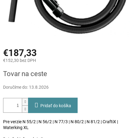
€187,33
€152,30 bez DPH
Jednotková
Tovar na ceste
cena:
Doručíme do:
13.8.2026
Pridať do košíka
Pre verzie N 55/2 | N 56/2 | N 77/3 | N 80/2 | N 81/2 | CraftiX |
Waterking XL