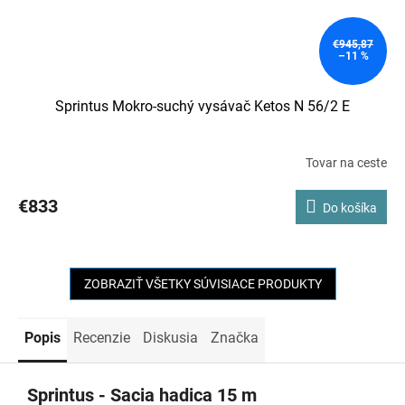
€945,87
–11 %
Sprintus Mokro-suchý vysávač Ketos N 56/2 E
Tovar na ceste
€833
Do košíka
ZOBRAZIŤ VŠETKY SÚVISIACE PRODUKTY
Popis
Recenzie
Diskusia
Značka
Sprintus - Sacia hadica 15 m