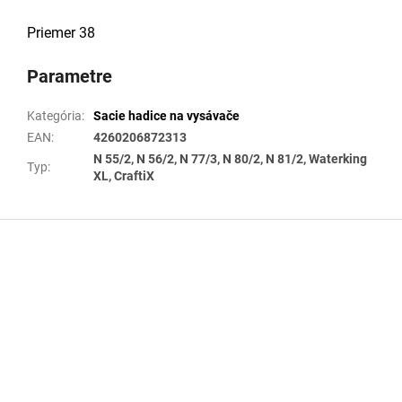
Priemer 38
Parametre
Kategória
:
Sacie hadice na vysávače
EAN
:
4260206872313
N 55/2, N 56/2, N 77/3, N 80/2, N 81/2, Waterking
Typ
:
XL, CraftiX
Z
á
p
ä
t
i
e