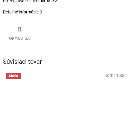
Pre vysávače s priemerom 32
Detailné informácie
OPÝTAŤ SA
Súvisiaci tovar
Kód:
116001
Akcia