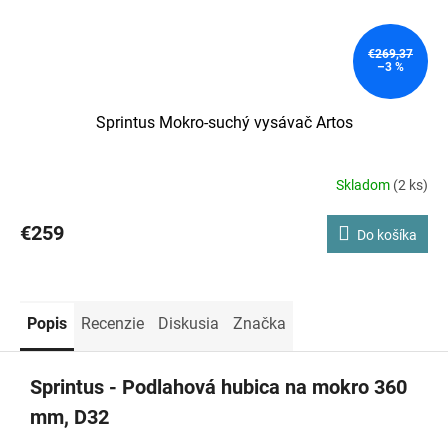
€269,37
–3 %
Sprintus Mokro-suchý vysávač Artos
Skladom
(2 ks)
€259
Do košíka
Popis
Recenzie
Diskusia
Značka
Sprintus - Podlahová hubica na mokro 360
mm, D32