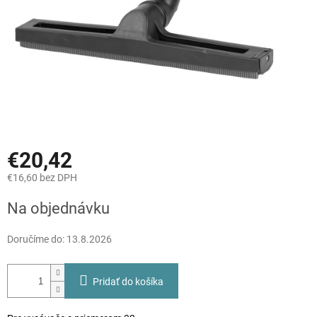
€20,42
€16,60 bez DPH
Jednotková
Na objednávku
cena:
Doručíme do:
13.8.2026
Pridať do košíka