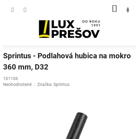
Prejsť
NÁKU
na
obsah
KOŠÍK
Sprintus - Podlahová hubica na mokro
360 mm, D32
101106
Priemerné
Neohodnotené
Značka:
Sprintus
hodnotenie
produktu
je
0,0
z
5
hviezdičiek.