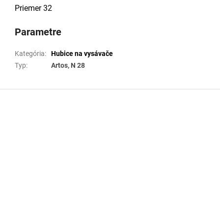
Priemer 32
Parametre
Kategória
:
Hubice na vysávače
Typ
:
Artos, N 28
Z
á
p
ä
t
i
e