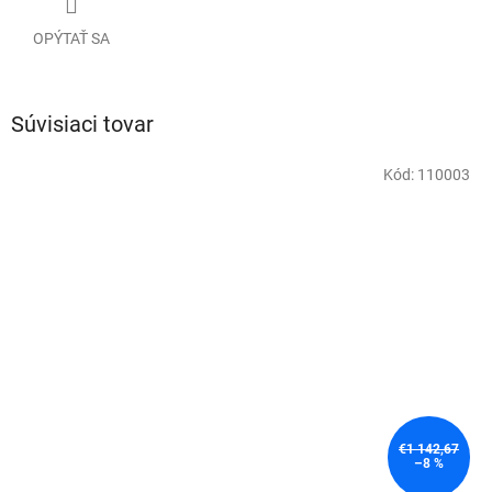
OPÝTAŤ SA
Súvisiaci tovar
Kód:
110003
€1 142,67
–8 %