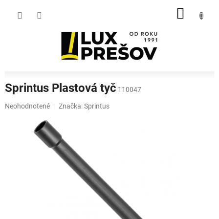
Prejsť
NÁKU
na
obsah
KOŠÍK
Sprintus Plastová tyč
110047
Priemerné
Neohodnotené
Značka:
Sprintus
hodnotenie
produktu
je
0,0
z
5
hviezdičiek.