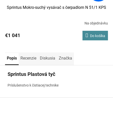
Sprintus Mokro-suchý vysávač s čerpadlom N 51/1 KPS
Na objednávku
€1 041
Do košíka
Popis
Recenzie
Diskusia
Značka
Sprintus Plastová tyč
Príslušenstvo k čistiacej technike
Z
á
p