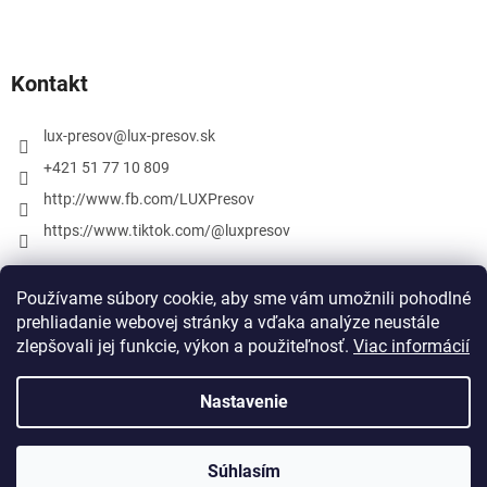
Kontakt
lux-presov
@
lux-presov.sk
+421 51 77 10 809
http://www.fb.com/LUXPresov
https://www.tiktok.com/@luxpresov
Používame súbory cookie, aby sme vám umožnili pohodlné
prehliadanie webovej stránky a vďaka analýze neustále
zlepšovali jej funkcie, výkon a použiteľnosť.
Viac informácií
Nastavenie
Vytvoril Shoptet
Súhlasím
Copyright 2026
lux-presov.sk
. Všetky práva vyhradené.