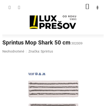
Prejsť
NÁKU
na
obsah
KOŠÍK
Sprintus Mop Shark 50 cm
302009
Priemerné
Neohodnotené
Značka:
Sprintus
hodnotenie
produktu
je
0,0
z
5
hviezdičiek.