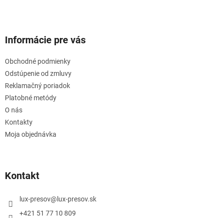
Informácie pre vás
Obchodné podmienky
Odstúpenie od zmluvy
Reklamačný poriadok
Platobné metódy
O nás
Kontakty
Moja objednávka
Kontakt
lux-presov
@
lux-presov.sk
+421 51 77 10 809