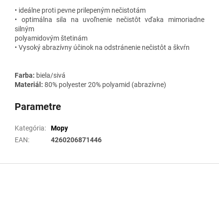
• ideálne proti pevne prilepeným nečistotám
• optimálna sila na uvoľnenie nečistôt vďaka mimoriadne
silným
polyamidovým štetinám
• Vysoký abrazívny účinok na odstránenie nečistôt a škvŕn
Farba:
biela/sivá
Materiál:
80% polyester 20% polyamid (abrazívne)
Parametre
Kategória
:
Mopy
EAN
:
4260206871446
Z
á
p
ä
t