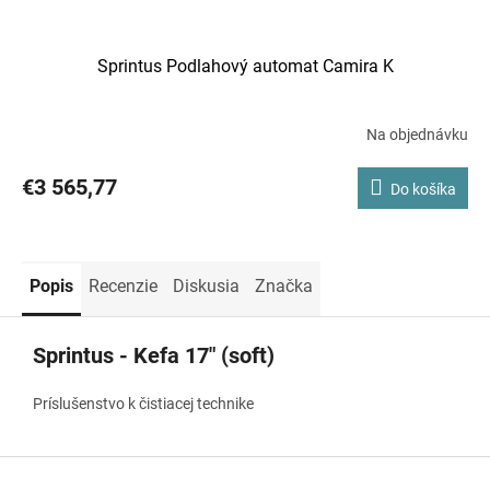
Sprintus Podlahový automat Camira K
Na objednávku
€3 565,77
Do košíka
Popis
Recenzie
Diskusia
Značka
Sprintus - Kefa 17" (soft)
Príslušenstvo k čistiacej technike
Z