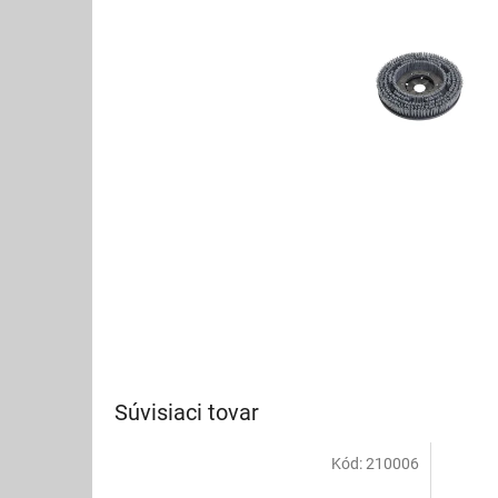
Súvisiaci tovar
Kód:
210006