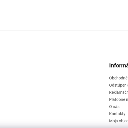
Informá
Obchodné
Odstúpeni
Reklamačn
Platobné 
O nás
Kontakty
Moja obje