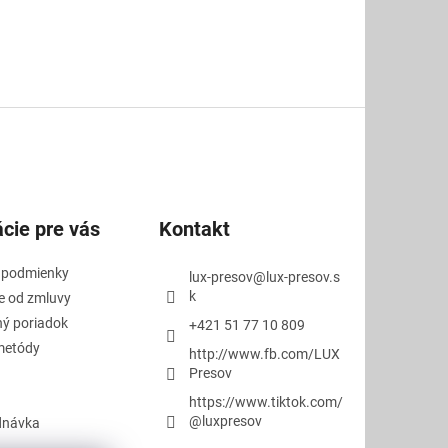
cie pre vás
Kontakt
 podmienky
lux-presov
@
lux-presov.s
k
e od zmluvy
ý poriadok
+421 51 77 10 809
metódy
http://www.fb.com/LUX
Presov
https://www.tiktok.com/
@luxpresov
dnávka