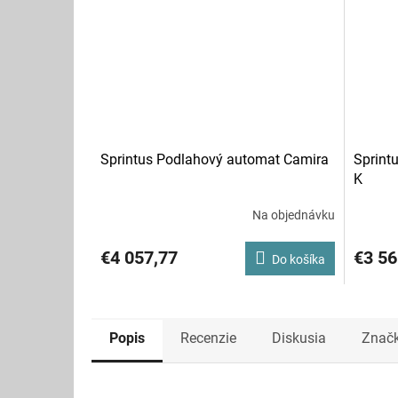
Sprintus Podlahový automat Camira
Sprint
K
Na objednávku
€4 057,77
€3 56
Do košíka
Popis
Recenzie
Diskusia
Znač