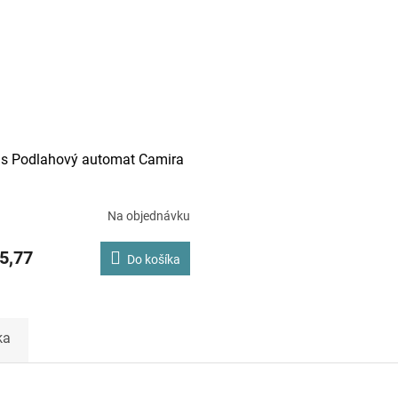
us Podlahový automat Camira
Na objednávku
5,77
Do košíka
ka