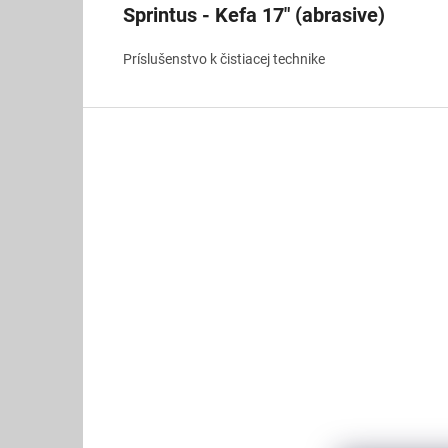
Sprintus - Kefa 17" (abrasive)
Príslušenstvo k čistiacej technike
Z
á
p
ä
t
i
e