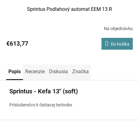
Sprintus Podlahový automat EEM 13 R
Na objednávku
€613,77
Do košíka
Popis
Recenzie
Diskusia
Značka
Sprintus - Kefa 13" (soft)
Príslušenstvo k čistiacej technike
Z
á
p