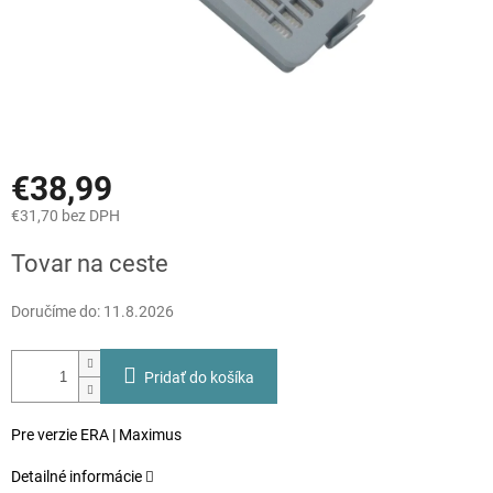
€38,99
€31,70 bez DPH
Jednotková
Tovar na ceste
cena:
Doručíme do:
11.8.2026
Pridať do košíka
Pre verzie ERA | Maximus
Detailné informácie