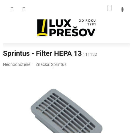
Prejsť
NÁKU
na
obsah
KOŠÍK
Sprintus - Filter HEPA 13
111132
Priemerné
Neohodnotené
Značka:
Sprintus
hodnotenie
produktu
je
0,0
z
5
hviezdičiek.