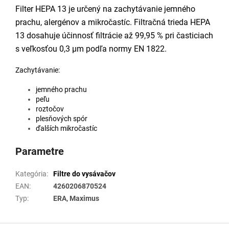
Filter HEPA 13 je určený na zachytávanie jemného
prachu, alergénov a mikročastíc. Filtračná trieda HEPA
13 dosahuje účinnosť filtrácie až 99,95 % pri časticiach
s veľkosťou 0,3 μm podľa normy EN 1822.
Zachytávanie:
jemného prachu
peľu
roztočov
plesňových spór
ďalších mikročastíc
Parametre
Kategória
:
Filtre do vysávačov
EAN
:
4260206870524
Typ
:
ERA, Maximus
Z