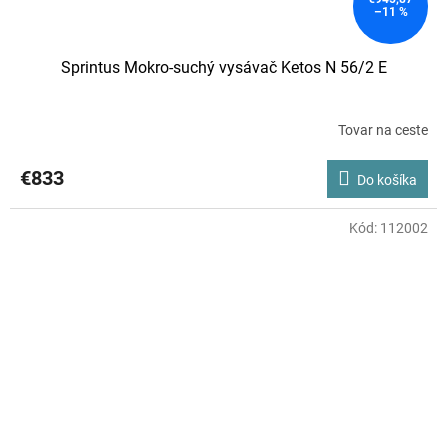
–11 %
Sprintus Mokro-suchý vysávač Ketos N 56/2 E
Tovar na ceste
€833
Do košíka
Kód:
112002