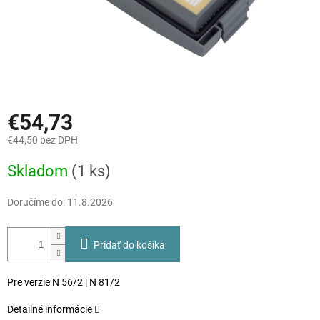
€54,73
€44,50 bez DPH
Jednotková
Skladom
(1 ks)
cena:
Doručíme do:
11.8.2026
Pridať do košíka
Pre verzie N 56/2 | N 81/2
Detailné informácie