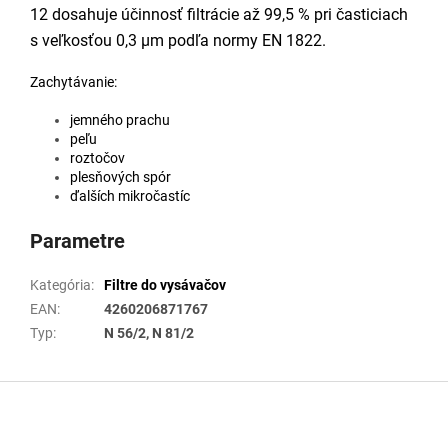
12 dosahuje účinnosť filtrácie až 99,5 % pri časticiach
s veľkosťou 0,3 μm podľa normy EN 1822.
Zachytávanie:
jemného prachu
peľu
roztočov
plesňových spór
ďalších mikročastíc
Parametre
Kategória
:
Filtre do vysávačov
EAN
:
4260206871767
Typ
:
N 56/2, N 81/2
Z
á
p