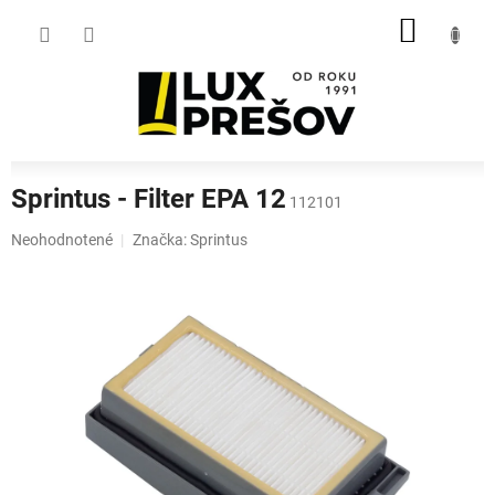
Prejsť
NÁKU
na
obsah
KOŠÍK
Sprintus - Filter EPA 12
112101
Priemerné
Neohodnotené
Značka:
Sprintus
hodnotenie
produktu
je
0,0
z
5
hviezdičiek.