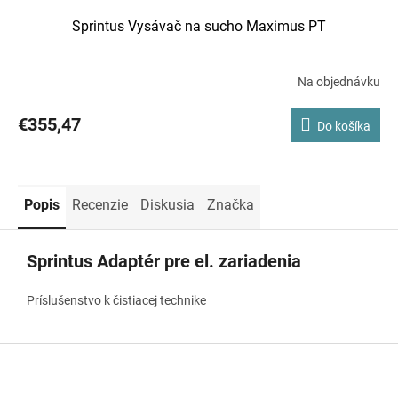
Sprintus Vysávač na sucho Maximus PT
Na objednávku
€355,47
Do košíka
Popis
Recenzie
Diskusia
Značka
Sprintus Adaptér pre el. zariadenia
Príslušenstvo k čistiacej technike
Z
á
p