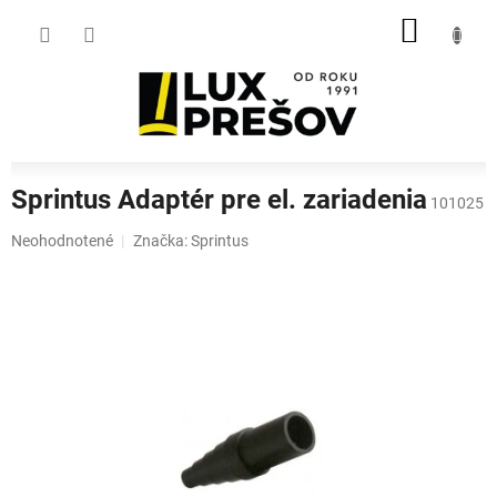
Prejsť
NÁKU
na
obsah
KOŠÍK
Sprintus Adaptér pre el. zariadenia
101025
Priemerné
Neohodnotené
Značka:
Sprintus
hodnotenie
produktu
je
0,0
z
5
hviezdičiek.