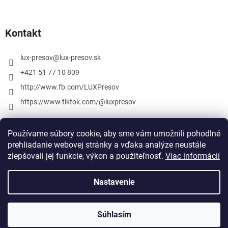
Kontakt
lux-presov
@
lux-presov.sk
+421 51 77 10 809
http://www.fb.com/LUXPresov
https://www.tiktok.com/@luxpresov
Používame súbory cookie, aby sme vám umožnili pohodlné
prehliadanie webovej stránky a vďaka analýze neustále
zlepšovali jej funkcie, výkon a použiteľnosť.
Viac informácií
Nastavenie
Vytvoril Shoptet
Súhlasím
Copyright 2026
lux-presov.sk
. Všetky práva vyhradené.