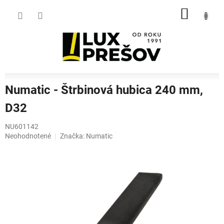
Prejsť
NÁKU
na
obsah
KOŠÍK
Numatic - Štrbinová hubica 240 mm,
D32
NU601142
Priemerné
Neohodnotené
Značka:
Numatic
hodnotenie
produktu
je
0,0
z
5
hviezdičiek.