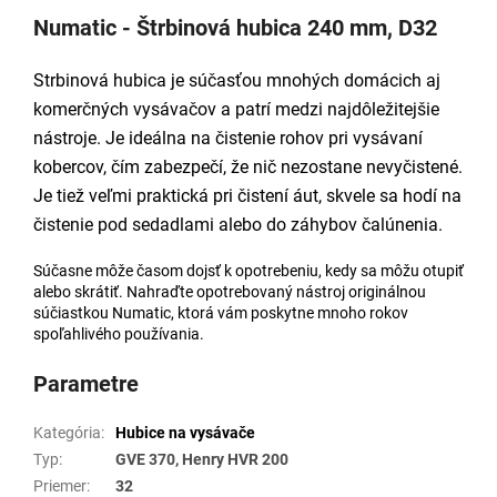
Numatic - Štrbinová hubica 240 mm, D32
Strbinová hubica je súčasťou mnohých domácich aj
komerčných vysávačov a patrí medzi najdôležitejšie
nástroje. Je ideálna na čistenie rohov pri vysávaní
kobercov, čím zabezpečí, že nič nezostane nevyčistené.
Je tiež veľmi praktická pri čistení áut, skvele sa hodí na
čistenie pod sedadlami alebo do záhybov čalúnenia.
Súčasne môže časom dojsť k opotrebeniu, kedy sa môžu otupiť
alebo skrátiť. Nahraďte opotrebovaný nástroj originálnou
súčiastkou Numatic, ktorá vám poskytne mnoho rokov
spoľahlivého používania.
Parametre
Kategória
:
Hubice na vysávače
Typ
:
GVE 370, Henry HVR 200
Priemer
:
32