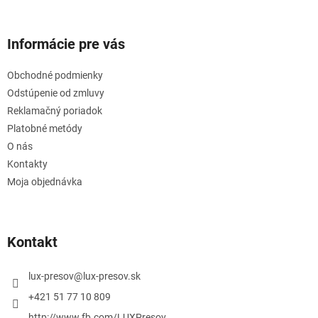
Informácie pre vás
Obchodné podmienky
Odstúpenie od zmluvy
Reklamačný poriadok
Platobné metódy
O nás
Kontakty
Moja objednávka
Kontakt
lux-presov
@
lux-presov.sk
+421 51 77 10 809
http://www.fb.com/LUXPresov