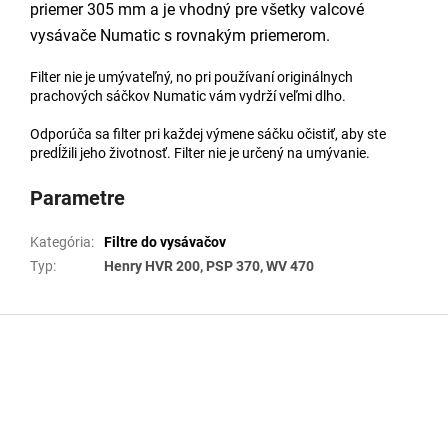
priemer 305 mm a je vhodný pre všetky valcové
vysávače Numatic s rovnakým priemerom.
Filter nie je umývateľný, no pri používaní originálnych
prachových sáčkov Numatic vám vydrží veľmi dlho.
Odporúča sa filter pri každej výmene sáčku očistiť, aby ste
predĺžili jeho životnosť. Filter nie je určený na umývanie.
Parametre
Kategória
:
Filtre do vysávačov
Typ
:
Henry HVR 200, PSP 370, WV 470
Z
á
p
ä
t
i