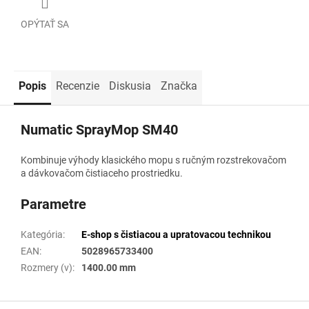
OPÝTAŤ SA
Popis
Recenzie
Diskusia
Značka
Numatic SprayMop SM40
Kombinuje výhody klasického mopu s ručným rozstrekovačom
a dávkovačom čistiaceho prostriedku.
Parametre
Kategória
:
E-shop s čistiacou a upratovacou technikou
EAN
:
5028965733400
Rozmery (v)
:
1400.00 mm
Z