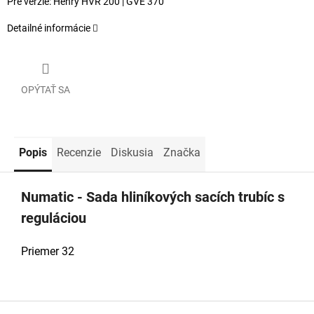
Pre verzie: Henry HVR 200 | GVE 370
Detailné informácie
OPÝTAŤ SA
Popis
Recenzie
Diskusia
Značka
Numatic - Sada hliníkových sacích trubíc s
reguláciou
Priemer 32
Z