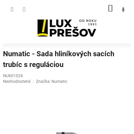
Prejsť
NÁKU
na
obsah
KOŠÍK
Numatic - Sada hliníkových sacích
trubíc s reguláciou
NU601026
Priemerné
Neohodnotené
Značka:
Numatic
hodnotenie
produktu
je
0,0
z
5
hviezdičiek.