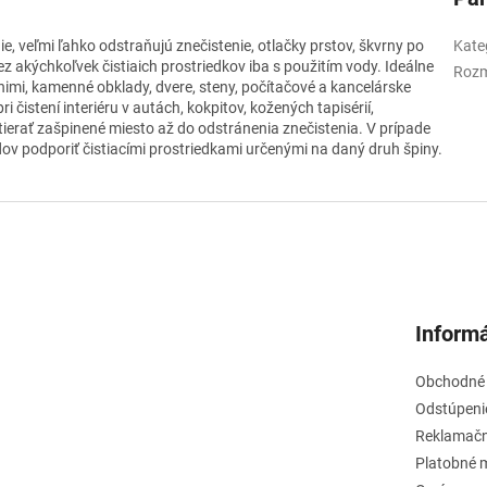
e, veľmi ľahko odstraňujú znečistenie, otlačky prstov, škvrny po
Kate
 akýchkoľvek čistiaich prostriedkov iba s použitím vody. Ideálne
Rozm
nimi, kamenné obklady, dvere, steny, počítačové a kancelárske
i čistení interiéru v autách, kokpitov, kožených tapisérií,
ierať zašpinené miesto až do odstránenia znečistenia. V prípade
v podporiť čistiacími prostriedkami určenými na daný druh špiny.
Informá
Obchodné
Odstúpeni
Reklamačn
Platobné 