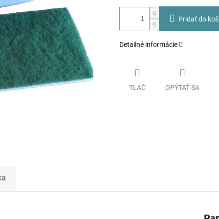
Pridať do koš
Detailné informácie
TLAČ
OPÝTAŤ SA
ka
Pa