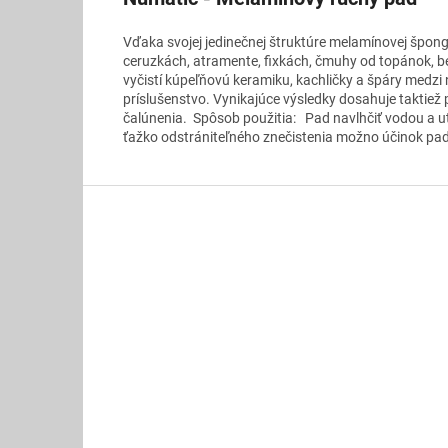
Vďaka svojej jedinečnej štruktúre melamínovej špongi
ceruzkách, atramente, fixkách, čmuhy od topánok, bez
vyčistí kúpeľňovú keramiku, kachličky a špáry medzi 
príslušenstvo. Vynikajúce výsledky dosahuje taktiež pr
čalúnenia. Spôsob použitia: Pad navlhčiť vodou a ut
ťažko odstrániteľného znečistenia možno účinok pado
Z
á
p
ä
t
i
e