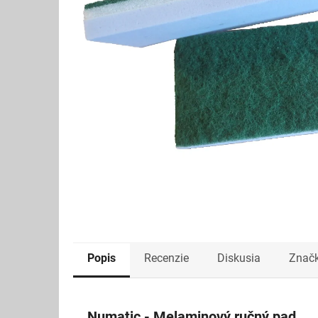
Popis
Recenzie
Diskusia
Znač
Numatic - Melaminový ručný pad