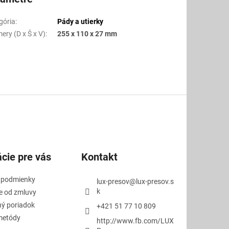
gória
:
Pády a utierky
ery (D x Š x V)
:
255 x 110 x 27 mm
cie pre vás
Kontakt
 podmienky
lux-presov
@
lux-presov.s
k
e od zmluvy
ý poriadok
+421 51 77 10 809
metódy
http://www.fb.com/LUX