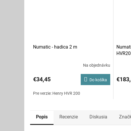
Numatic - hadica 2 m
Numati
HVR20
Na objednávku
€34,45
€183
Do košíka
Pre verzie: Henry HVR 200
Popis
Recenzie
Diskusia
Znač