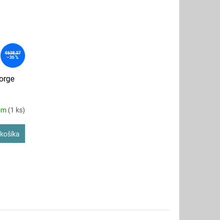
€638,37
–36 %
orge
om
(1 ks)
košíka