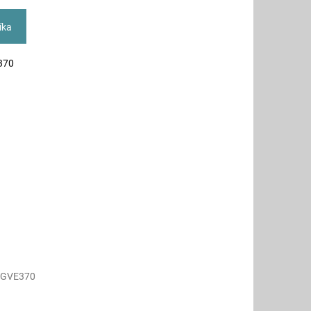
íka
 370
GVE370