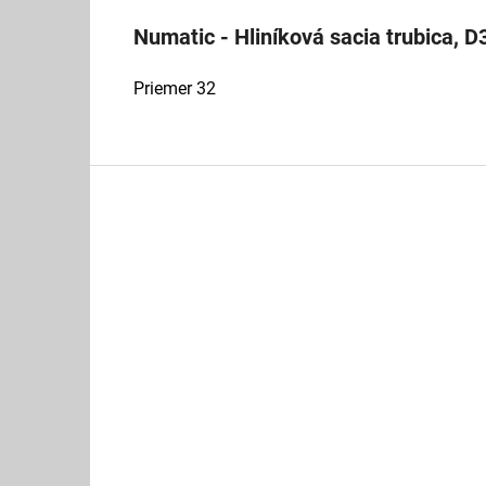
Numatic - Hliníková sacia trubica, D
Priemer 32
Z
á
p
ä
t
i
e