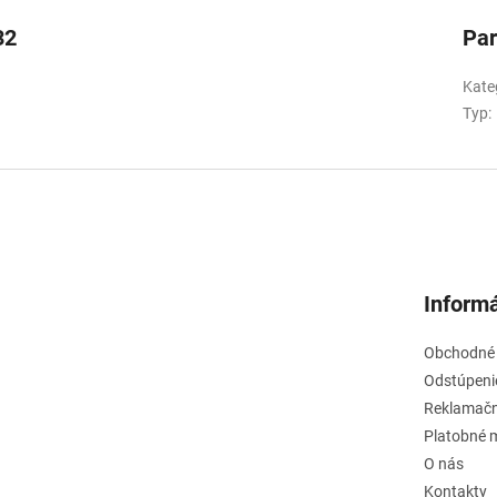
32
Pa
Kate
Typ
:
Informá
Obchodné
Odstúpeni
Reklamačn
Platobné 
O nás
Kontakty