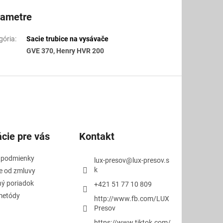
rametre
gória
:
Sacie trubice na vysávače
GVE 370, Henry HVR 200
cie pre vás
Kontakt
 podmienky
lux-presov
@
lux-presov.s
k
e od zmluvy
ý poriadok
+421 51 77 10 809
metódy
http://www.fb.com/LUX
Presov
https://www.tiktok.com/