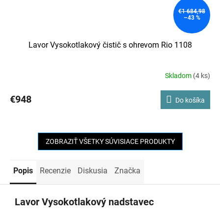
€1 684,98
–43 %
Lavor Vysokotlakový čistič s ohrevom Rio 1108
Skladom
(4 ks)
€948
Do košíka
ZOBRAZIŤ VŠETKY SÚVISIACE PRODUKTY
Popis
Recenzie
Diskusia
Značka
Lavor Vysokotlakový nadstavec