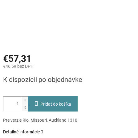
€57,31
€46,59 bez DPH
Jednotková
K dispozícii po objednávke
cena:
Pridať do košíka
Pre verzie Rio, Missouri, Auckland 1310
Detailné informácie