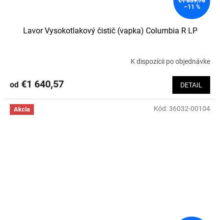
€1 859,76
–11 %
Lavor Vysokotlakový čistič (vapka) Columbia R LP
K dispozícii po objednávke
€1 640,57
od
DETAIL
Kód:
36032-00104
Akcia