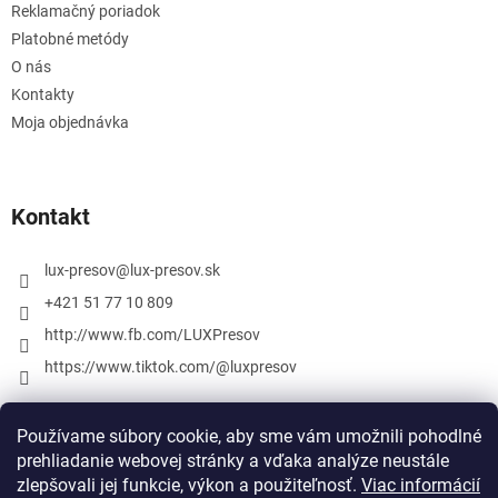
Reklamačný poriadok
Platobné metódy
O nás
Kontakty
Moja objednávka
Kontakt
lux-presov
@
lux-presov.sk
+421 51 77 10 809
http://www.fb.com/LUXPresov
https://www.tiktok.com/@luxpresov
Používame súbory cookie, aby sme vám umožnili pohodlné
prehliadanie webovej stránky a vďaka analýze neustále
zlepšovali jej funkcie, výkon a použiteľnosť.
Viac informácií