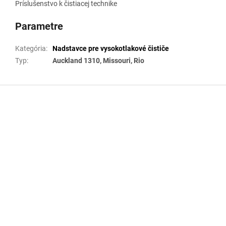
Príslušenstvo k čistiacej technike
Parametre
Kategória
:
Nadstavce pre vysokotlakové čističe
Typ
:
Auckland 1310, Missouri, Rio
Z
á
p
ä
t
i
e