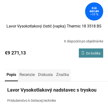
€10
507,89
–11 %
Lavor Vysokotlakový čistič (vapka) Thermic 18 3518 BS
K dispozícii po objednávke
€9 271,13
Do košíka
Popis
Recenzie
Diskusia
Značka
Lavor Vysokotlakový nadstavec s tryskou
Príslušenstvo k čistiacej technike