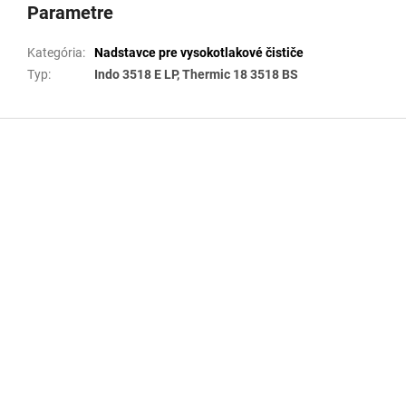
Parametre
Kategória
:
Nadstavce pre vysokotlakové čističe
Typ
:
Indo 3518 E LP, Thermic 18 3518 BS
Z
á
p
ä
t
i
e