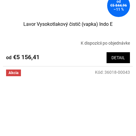
od
€5 844,96
–11 %
Lavor Vysokotlakový čistič (vapka) Indo E
K dispozícii po objednávke
€5 156,41
od
DETAIL
Kód:
36018-00043
Akcia