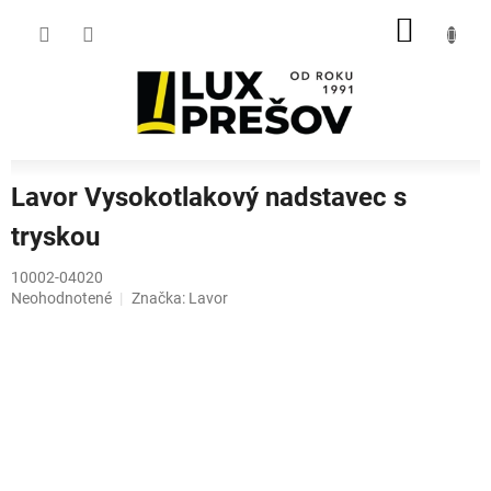
Prejsť
NÁKU
na
obsah
KOŠÍK
Lavor Vysokotlakový nadstavec s
tryskou
10002-04020
Priemerné
Neohodnotené
Značka:
Lavor
hodnotenie
produktu
je
0,0
z
5
hviezdičiek.