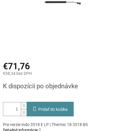
€71,76
€58,34 bez DPH
Jednotková
K dispozícii po objednávke
cena:
Pridať do košíka
Pre verzie Indo 3518 E LP | Thermic 18 3518 BS
Detailné informácie