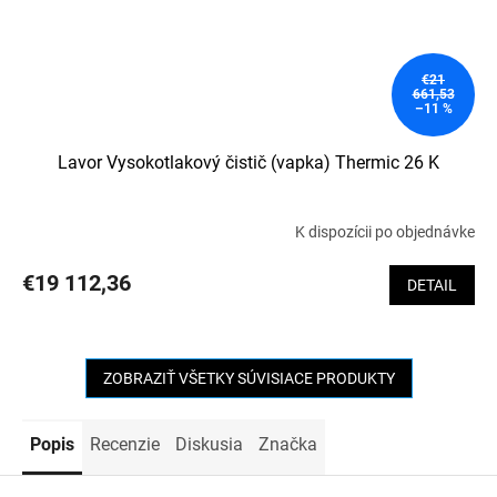
€21
661,53
–11 %
Lavor Vysokotlakový čistič (vapka) Thermic 26 K
K dispozícii po objednávke
€19 112,36
DETAIL
ZOBRAZIŤ VŠETKY SÚVISIACE PRODUKTY
Popis
Recenzie
Diskusia
Značka