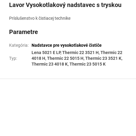
Lavor Vysokotlakový nadstavec s tryskou
Príslušenstvo k čistiacej technike
Parametre
Kategória
:
Nadstavce pre vysokotlakové čističe
Lena 5021 E LP, Thermic 22 3521 H, Thermic 22
Typ
:
4018 H, Thermic 22 5015 H, Thermic 23 3521 K,
Thermic 23 4018 K, Thermic 23 5015 K
Z
á
p
ä
t
i
e