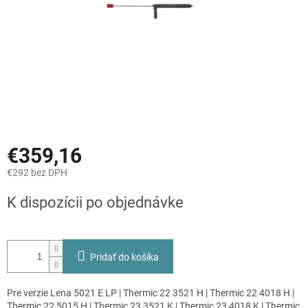
€359,16
€292 bez DPH
Jednotková
K dispozícii po objednávke
cena:
Pridať do košíka
Pre verzie Lena 5021 E LP | Thermic 22 3521 H | Thermic 22 4018 H |
Thermic 22 5015 H | Thermic 23 3521 K | Thermic 23 4018 K | Thermic