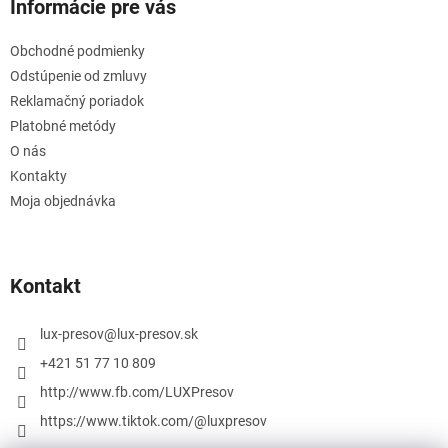
Informácie pre vás
Obchodné podmienky
Odstúpenie od zmluvy
Reklamačný poriadok
Platobné metódy
O nás
Kontakty
Moja objednávka
Kontakt
lux-presov
@
lux-presov.sk
+421 51 77 10 809
http://www.fb.com/LUXPresov
https://www.tiktok.com/@luxpresov