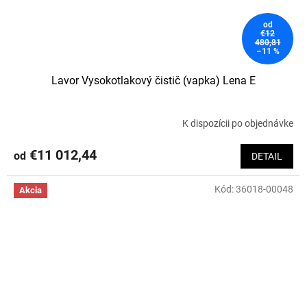
od
€12
480,81
–11 %
Lavor Vysokotlakový čistič (vapka) Lena E
K dispozícii po objednávke
€11 012,44
od
DETAIL
Kód:
36018-00048
Akcia