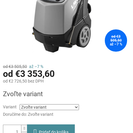
od €3
505,50
až –7 %
od €3 505,50
až –7 %
od
€3 353,60
od
€2 726,50
bez DPH
Jednotková
Zvoľte variant
cena:
Variant
Doručíme do:
Zvoľte variant
Pridať do košíka