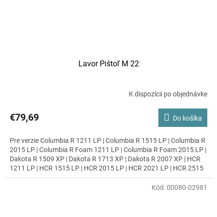
Lavor Pištoľ M 22
K dispozícii po objednávke
€79,69
Do košíka
Pre verzie Columbia R 1211 LP | Columbia R 1515 LP | Columbia R
2015 LP | Columbia R Foam 1211 LP | Columbia R Foam 2015 LP |
Dakota R 1509 XP | Dakota R 1713 XP | Dakota R 2007 XP | HCR
1211 LP | HCR 1515 LP | HCR 2015 LP | HCR 2021 LP | HCR 2515
LP | HHPV 1211 LP | HHPV 2015 LP | HHPV 2021 LP | HLR 1211
LP | HLR 1510 LP | HLR 1515 LP | HLR 1614 LP | HLR 2015 LP |
Kód:
00080-02981
HLR 2021 LP | HNR 1509 LP | HNR 1713 LP | HNR 2017 LP | HNR
XL 2015 LP | HNR XL 2021 LP | HNR XL 2515 LP | HSR 1509 LP |
HTR 2015 LP | HTR 2021 LP | HTR 2515 LP | LKX 1310 LP | LKX