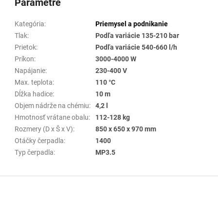
Parametre
Kategória
:
Priemysel a podnikanie
Tlak
:
Podľa variácie 135-210 bar
Prietok
:
Podľa variácie 540-660 l/h
Príkon
:
3000-4000 W
Napájanie
:
230-400 V
Max. teplota
:
110 °C
Dĺžka hadice
:
10 m
Objem nádrže na chémiu
:
4,2 l
Hmotnosť vrátane obalu
:
112-128 kg
Rozmery (D x Š x V)
:
850 x 650 x 970 mm
Otáčky čerpadla
:
1400
Typ čerpadla
:
MP3.5
Z
á
p
ä