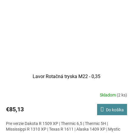
1515 LP | LKX 2015 LP | MCHPV 1211 LP | MCHPV 1515 LP |
MCHPV 2015 LP | MCHPV 2021 LP | NPX 1211 XP | NPX 1813 XP
| Tekna 1515 LP | Tekna 2015 LP | Tekna 2021 LP | Texas R 1211 |
Texas R 1509 | Texas R 1611 | Thermic 10 D | Thermic 10 HW |
Thermic 11 H/11 HF | Thermic 13 H/13 HF | Thermic 17 HW |
Tucson 1713 LP | Tucson 2017 LP | Tucson XL 2015 LP | Tucson
XL 2021 LP | Tucson XL 2515 LP
Lavor Rotačná tryska M22 - 0,35
Skladom
(2 ks)
€85,13
Do košíka
Pre verzie Dakota R 1509 XP | Thermic 6,5 | Thermic 5H |
Mississippi R 1310 XP | Texas R 1611 | Alaska 1409 XP | Mystic