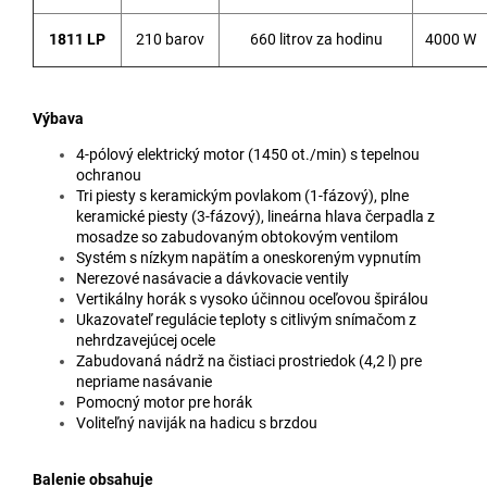
1811 LP
210 barov
660 litrov za hodinu
4000 W
Výbava
4-pólový elektrický motor (1450 ot./min) s tepelnou
ochranou
Tri piesty s keramickým povlakom (1-fázový), plne
keramické piesty (3-fázový), lineárna hlava čerpadla z
mosadze so zabudovaným obtokovým ventilom
Systém s nízkym napätím a oneskoreným vypnutím
Nerezové nasávacie a dávkovacie ventily
Vertikálny horák s vysoko účinnou oceľovou špirálou
Ukazovateľ regulácie teploty s citlivým snímačom z
nehrdzavejúcej ocele
Zabudovaná nádrž na čistiaci prostriedok (4,2 l) pre
nepriame nasávanie
Pomocný motor pre horák
Voliteľný naviják na hadicu s brzdou
Balenie obsahuje