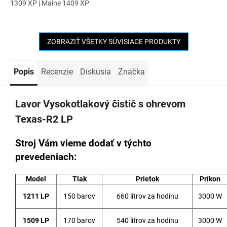
1309 XP | Maine 1409 XP
ZOBRAZIŤ VŠETKY SÚVISIACE PRODUKTY
Popis
Recenzie
Diskusia
Značka
Lavor Vysokotlakový čistič s ohrevom
Texas-R2 LP
Stroj Vám vieme dodať v týchto
prevedeniach:
Model
Tlak
Prietok
Príkon
1211 LP
150 barov
660 litrov za hodinu
3000 W
1509 LP
170 barov
540 litrov za hodinu
3000 W