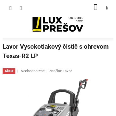
Prejsť
NÁKU
na
obsah
KOŠÍK
Lavor Vysokotlakový čistič s ohrevom
Texas-R2 LP
Priemerné
Neohodnotené
Značka:
Lavor
Akcia
hodnotenie
produktu
je
0,0
z
5
hviezdičiek.