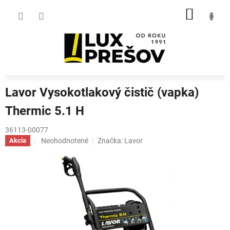
Prejsť
NÁKU
na
obsah
KOŠÍK
Lavor Vysokotlakový čistič (vapka)
Thermic 5.1 H
36113-00077
Priemerné
Neohodnotené
Značka:
Lavor
Akcia
hodnotenie
produktu
je
0,0
z
5
hviezdičiek.