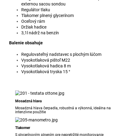
externou sacou sondou
Regulátor tlaku
Tlakomer plnený glycerínom
Oceľový rám
Držiak hadice
3,1l nádrž na benzín
Balenie obsahuje
Regulovateľný nadstavec s plochým lúčom
Vysokotlaková pištoľ M22
Vysokotlaková hadica 8 m
Vysokotlaková tryska 15 °
Mosadzná hlava
Mosadzná hlava čerpadla, robustná a výkonná, ideálna na
intenzívne použitie
Tlakomer
S glycerínovým plnením pre nepretržité monitorovanie