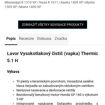
Mississippi R 1310 XP | Texas R 1611 | Alaska 1409 XP | Mystic
1309 XP | Maine 1409 XP
ZOBRAZIŤ VŠETKY SÚVISIACE PRODUKTY
Popis
Recenzie
Diskusia
Značka
Lavor Vysokotlakový čistič (vapka) Thermic
5.1 H
Výbava
Tri piesty s keramickým povrchom, mosadzná axiálna
hlava čerpadla so zabudovaným obtokovým ventilom
Nerezové nasávacie a dávkovacie ventily
Bezolovnatý benzínový motor Honda GP 160 s výkonom
5 HP
Integrované nasávanie čistiaceho prostriedku s