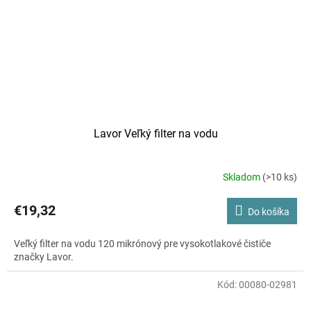
Lavor Veľký filter na vodu
Skladom
(>10 ks)
Priemerné
hodnotenie
produktu
€19,32
Do košíka
je
5,0
Veľký filter na vodu 120 mikrónový pre vysokotlakové čističe
z
značky Lavor.
5
hviezdičiek.
Kód:
00080-02981