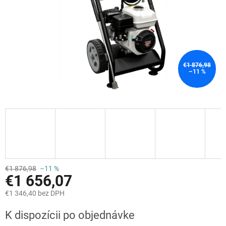
€1 876,98
–11 %
€1 876,98
–11 %
€1 656,07
€1 346,40 bez DPH
Jednotková
K dispozícii po objednávke
cena: