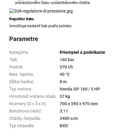
prevádzkového tlaku vysokotlakového čističa.
Regulátor tlaku
Umožňuje nastaviť tlak podľa potreby
Parametre
Kategória
:
Priemysel a podnikanie
Tlak
:
160 bar
Prietok
:
570 l/h
Max. teplota
:
40 °C
Dĺžka hadice
:
8 m
Typ motora
:
Honda GP 160 / 5 HP
Hmotnosť vrátane obalu
:
37 kg
Rozmery (D x Š x V)
:
700 x 590 x 970 mm
Benzínová nádrž
:
3,1 l
Otáčky čerpadla
:
3400 o/m
Typ čerpadla
:
BXD