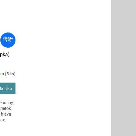
€186,96
–47 %
apka)
om
(5 ks)
košíka
renosný,
rietok
á hlava
max.
 výbave
laková