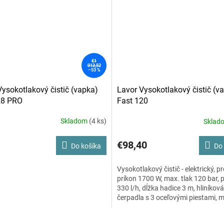
€1
013,52
–53 %
Vysokotlakový čistič (vapka)
Lavor Vysokotlakový čistič (v
28 PRO
Fast 120
Skladom
(4 ks)
Sklad
né
nie
u
€98,40
Do košíka
Do 
Vysokotlakový čistič - elektrický, p
príkon 1700 W, max. tlak 120 bar, p
330 l/h, dĺžka hadice 3 m, hliníkov
iek.
čerpadla s 3 oceľovými piestami, 
teplota privádzanej vody 40 °C, vo
vysokotlakový nadstavec, vysokot