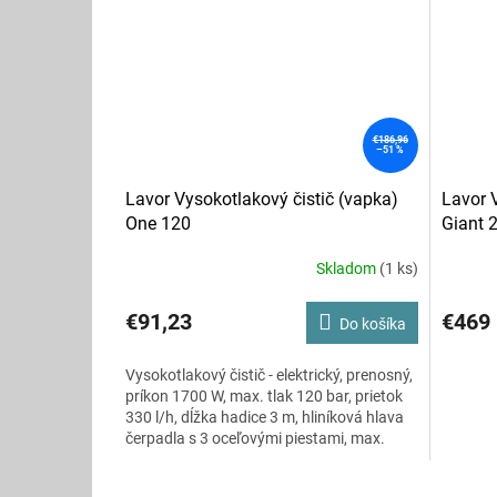
€186,96
–51 %
Lavor Vysokotlakový čistič (vapka)
Lavor 
One 120
Giant 
Skladom
(1 ks)
Priemerné
Priemer
hodnotenie
hodnote
produktu
produkt
€91,23
€469
Do košíka
je
je
3,5
3,8
Vysokotlakový čistič - elektrický, prenosný,
z
z
príkon 1700 W, max. tlak 120 bar, prietok
5
5
330 l/h, dĺžka hadice 3 m, hliníková hlava
hviezdičiek.
hviezdič
čerpadla s 3 oceľovými piestami, max.
teplota privádzanej vody 40 °C, vo výbave
vysokotlakový nadstavec, vysokotlaková