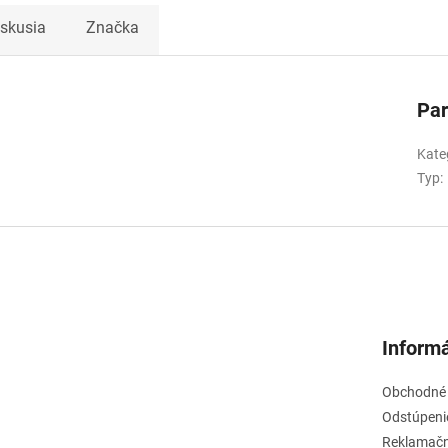
pištoľ s rýchlospojkou, fľaša na čis
prostriedok, automatický systém v
iskusia
Značka
úložný priestor na príslušenstvo, 
38 × 27 × 29 cm (V×Š×H), hmotnosť
Pa
Kate
Typ
:
Informá
Obchodné
Odstúpeni
Reklamačn