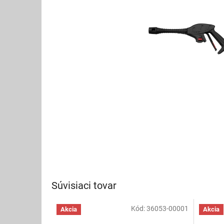
Súvisiaci tovar
Kód:
36053-00001
Akcia
Akcia