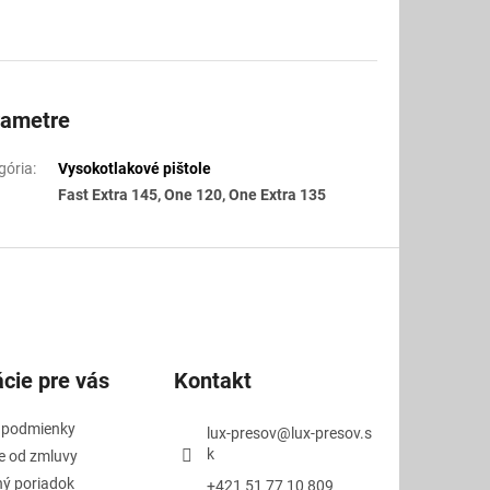
tiaci
ypnutia,
rozmery
 5,6 kg
rametre
gória
:
Vysokotlakové pištole
Fast Extra 145, One 120, One Extra 135
cie pre vás
Kontakt
 podmienky
lux-presov
@
lux-presov.s
k
e od zmluvy
ý poriadok
+421 51 77 10 809